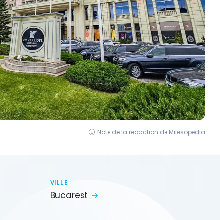
Note de la rédaction de Milesopedia
VILLE
Bucarest