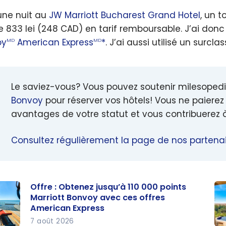
une nuit au
JW Marriott Bucharest Grand Hotel
, un t
e 833 lei (248 CAD) en tarif remboursable. J’ai do
oy
American Express
*
. J’ai aussi utilisé un surcl
MD
MD
Le saviez-vous? Vous pouvez soutenir milesopedi
Bonvoy
pour réserver vos hôtels! Vous ne paierez 
avantages de votre statut et vous contribuerez 
Consultez régulièrement la page de nos partenai
Offre : Obtenez jusqu’à 110 000 points
Marriott Bonvoy avec ces offres
American Express
7 août 2026