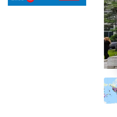
Marri
La ca