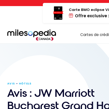
Passer
Panneau de gestion des cookies
au
Carte BMO eclipse Vi
Offre exclusive 
contenu
Cartes de crédi
AVIS
HÔTELS
Avis : JW Marriott
Bucharest Grand Hot