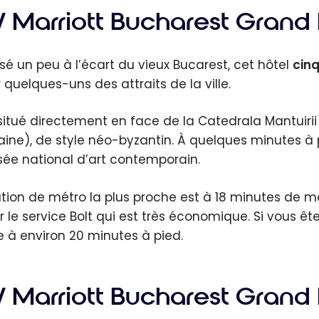
lète des
 Marriott Bucharest Grand H
 Marriott
y par
isé un peu à l’écart du vieux Bucarest, cet hôtel
cinq
orie
r quelques-uns des attraits de la ville.
t situé directement en face de la Catedrala Mantuiri
ine), de style néo-byzantin. À quelques minutes à p
sée national d’art contemporain.
ation de métro la plus proche est à 18 minutes de m
ser le service Bolt qui est très économique. Si vous ê
e à environ 20 minutes à pied.
 Marriott Bucharest Grand 