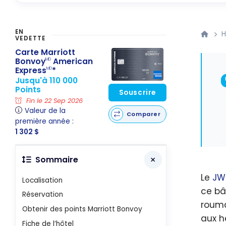
EN
H
VEDETTE
Carte Marriott
Bonvoy
American
MD
Express
*
MD
Jusqu'à 110 000
Points
Souscrire
Fin le 22 Sep 2026
Valeur de la
Comparer
première année :
1 302 $
Sommaire
Le
JW
Localisation
ce bâ
Réservation
rouma
Obtenir des points Marriott Bonvoy
aux h
Fiche de l’hôtel