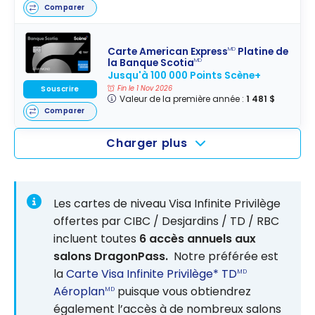
Comparer
Carte American Express
Platine de
MD
la Banque Scotia
MD
Jusqu'à 100 000 Points Scène+
Fin le 1 Nov 2026
Souscrire
Valeur de la première année :
1 481 $
Comparer
Charger plus
Les cartes de niveau Visa Infinite Privilège
offertes par CIBC / Desjardins / TD / RBC
incluent toutes
6 accès annuels aux
salons DragonPass.
Notre préférée est
la
Carte Visa Infinite Privilège* TD
MD
Aéroplan
puisque vous obtiendrez
MD
également l’accès à de nombreux salons