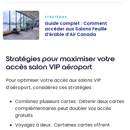
STRATÉGIES
Guide complet : Comment
accéder aux Salons Feuille
d’érable d’Air Canada
Guide complet :
Comment
Stratégies pour maximiser votre
accéder aux
Salons Feuille
accès salon VIP aéroport
d’érable d’Air
Canada
Pour optimiser votre accès aux salons VIP
d’aéroport, considérez ces stratégies :
Combinez plusieurs cartes : Détenir deux cartes
complémentaires peut doubler vos accès
gratuits
Voyagez à deux : Certaines cartes offrent