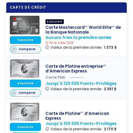
CARTE DE CRÉDIT
EXCLUSIF
Carte Mastercard
World Elite
de
MD
MD
la Banque Nationale
Aucuns frais la première année
Souscrire
Fin le 4 Nov 2026
Valeur de la première année :
1 373 $
Comparer
Carte de Platine entreprise
MD
d’American Express
Carte PME
Jusqu'à 120 000 Points-Privilèges
Souscrire
Valeur de la première année :
2 351 $
Comparer
Carte de Platine
d’American
MD
Express
Jusqu'à 100 000 Points-Privilèges
Souscrire
Valeur de la première année :
2 170 $