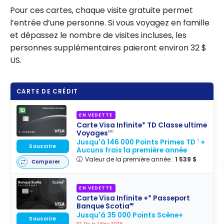
Pour ces cartes, chaque visite gratuite permet
l’entrée d’une personne. Si vous voyagez en famille
et dépassez le nombre de visites incluses, les
personnes supplémentaires paieront environ 32 $
US.
CARTE DE CRÉDIT
EN VEDETTE
Carte Visa Infinite* TD Classe ultime
Voyages
MD
Jusqu'à 146 000 Points Primes TD
+
†
Souscrire
Aucuns frais la première année
Valeur de la première année :
1 539 $
Comparer
EN VEDETTE
Carte Visa Infinite +* Passeport
Banque Scotia🅪
Jusqu'à 35 000 Points Scène+
Souscrire