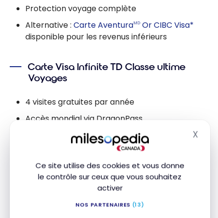
Protection voyage complète
Alternative :
Carte Aventura
Or CIBC Visa*
MD
disponible pour les revenus inférieurs
Carte Visa Infinite TD Classe ultime
Voyages
4 visites gratuites par année
Accès mondial via DragonPass
X
Généreuse offre de bienvenue
Masq
Crédit voyages TD annuel de 100 $
Ce site utilise des cookies et vous donne
le contrôle sur ceux que vous souhaitez
Carte Mastercard BMO Ascend World
activer
Elite
NOS PARTENAIRES
(13)
4 visites gratuites par année