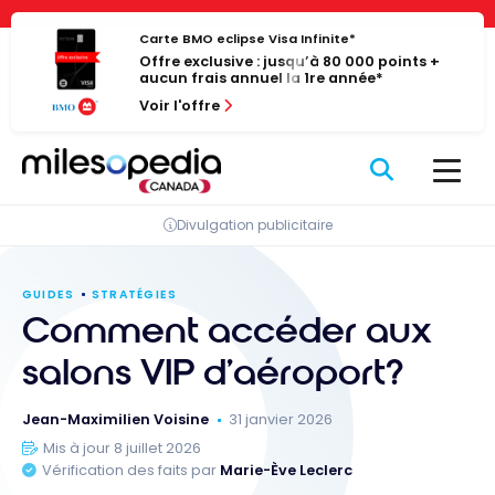
Passer
Panneau de gestion des cookies
au
Carte BMO eclipse Visa Infinite*
Offre exclusive : jusqu’à 80 000 points +
contenu
aucun frais annuel la 1re année*
Voir l'offre
Divulgation publicitaire
GUIDES
STRATÉGIES
Comment accéder aux
salons VIP d’aéroport?
Jean-Maximilien Voisine
31 janvier 2026
Mis à jour 8 juillet 2026
Vérification des faits par
Marie-Ève Leclerc