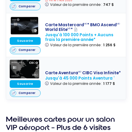
Fin le 1 Nov 2026
Valeur de la première année :
747 $
Comparer
Carte Mastercard
* BMO Ascend
MD
MD
World Elite
*
MD
Jusqu'à 100 000 Points + Aucuns
frais la première année*
Souscrire
Valeur de la première année :
1 256 $
Comparer
Carte Aventura
CIBC Visa Infinite*
MD
Jusqu'à 45 000 Points Aventura
†
Valeur de la première année :
1 177 $
Souscrire
Comparer
Meilleures cartes pour un salon
VIP aéroport – Plus de 6 visites