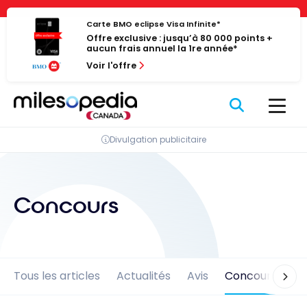
Passer
Panneau de gestion des cookies
au
Carte BMO eclipse Visa Infinite*
Offre exclusive : jusqu’à 80 000 points +
contenu
aucun frais annuel la 1re année*
Voir l'offre
Divulgation publicitaire
Concours
Tous les articles
Actualités
Avis
Concours
En