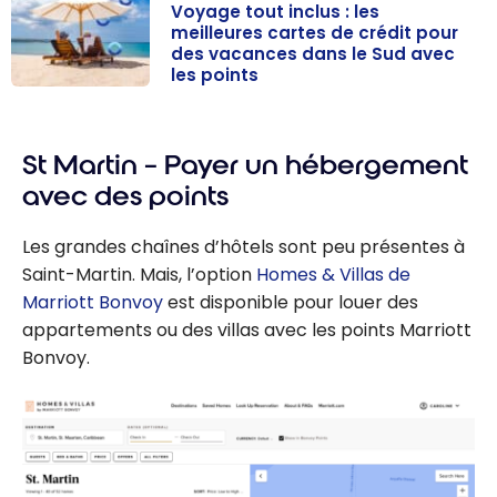
Voyage tout inclus : les
meilleures cartes de crédit pour
des vacances dans le Sud avec
les points
Voyage tout
inclus : les
meilleures
St Martin – Payer un hébergement
cartes de
avec des points
crédit pour des
vacances dans
Les grandes chaînes d’hôtels sont peu présentes à
le Sud avec les
Saint-Martin. Mais, l’option
Homes & Villas de
points
Marriott Bonvoy
est disponible pour louer des
appartements ou des villas avec les points Marriott
Bonvoy.