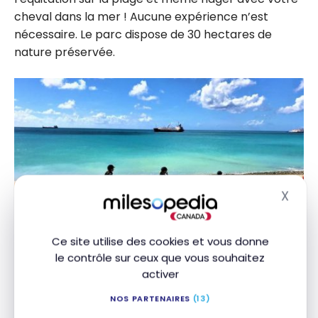
cheval dans la mer ! Aucune expérience n’est
nécessaire. Le parc dispose de 30 hectares de
nature préservée.
X
Masq
Ce site utilise des cookies et vous donne
le contrôle sur ceux que vous souhaitez
Assister à un festival
activer
Plusieurs festivals sont organisés à travers l’île. Voici
NOS PARTENAIRES
(13)
ce qui attend les voyageurs :