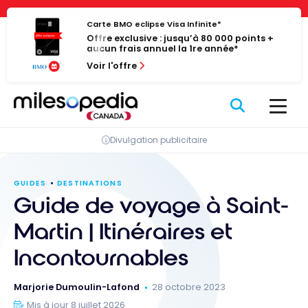
Passer
Panneau de gestion des cookies
au
Carte BMO eclipse Visa Infinite*
Offre exclusive : jusqu’à 80 000 points +
contenu
aucun frais annuel la 1re année*
Voir l'offre
Divulgation publicitaire
GUIDES
DESTINATIONS
Guide de voyage à Saint-
Martin | Itinéraires et
Incontournables
Marjorie Dumoulin-Lafond
28 octobre 2023
Mis à jour 8 juillet 2026