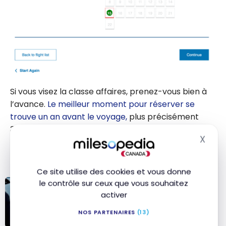
Si vous visez la classe affaires, prenez-vous bien à
l’avance.
Le meilleur moment pour réserver se
trouve un an avant le voyage,
plus précisément
355 jours avant le départ avec
British Airways
. À ce
X
moment, vous aurez accès à l’ensemble des billets
Masq
prime disponibles.
Ce site utilise des cookies et vous donne
le contrôle sur ceux que vous souhaitez
STRATÉGIES
activer
Quel est le meilleur moment pour
l’achat des billets d’avion avec
NOS PARTENAIRES
(13)
les points ?