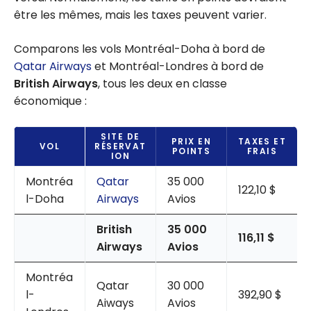
être les mêmes, mais les taxes peuvent varier.
Comparons les vols Montréal-Doha à bord de
Qatar Airways
et Montréal-Londres à bord de
British Airways
, tous les deux en classe
économique :
SITE DE
PRIX EN
TAXES ET
VOL
RÉSERVAT
POINTS
FRAIS
ION
Montréa
Qatar
35 000
122,10 $
l-Doha
Airways
Avios
British
35 000
116,11 $
Airways
Avios
Montréa
Qatar
30 000
l-
392,90 $
Aiways
Avios