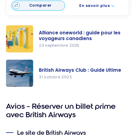
Comparer
En savoir plus
Alliance oneworld : guide pour les
voyageurs canadiens
23 septembre 2025
Alliance
oneworld :
British Airways Club : Guide Ultime
guide pour
31 octobre 2023
les
voyageurs
British
canadiens
Airways
Avios – Réserver un billet prime
Club :
Guide
avec British Airways
Ultime
Le site de British Airways