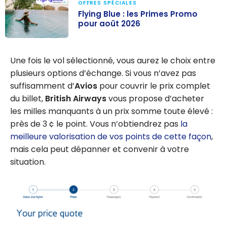
OFFRES SPÉCIALES
Flying Blue : les Primes Promo
pour août 2026
Flying Blue : les
Primes Promo
Une fois le vol sélectionné, vous aurez le choix entre
pour août 2026
plusieurs options d’échange. Si vous n’avez pas
suffisamment d’
Avios
pour couvrir le prix complet
du billet,
British Airways
vous propose d’acheter
les milles manquants à un prix somme toute élevé :
près de 3 ¢ le point. Vous n’obtiendrez pas
la
meilleure valorisation de vos points de cette façon
,
mais cela peut dépanner et convenir à votre
situation.