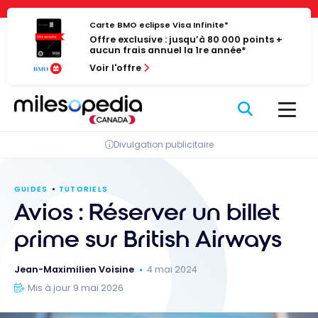
Passer
Panneau de gestion des cookies
au
Carte BMO eclipse Visa Infinite*
Offre exclusive : jusqu’à 80 000 points +
contenu
aucun frais annuel la 1re année*
Voir l'offre
Divulgation publicitaire
GUIDES
TUTORIELS
Avios : Réserver un billet
prime sur British Airways
Jean-Maximilien Voisine
4 mai 2024
Mis à jour 9 mai 2026