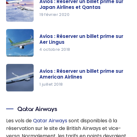
Avios : Réserver un billet prime sur
primes
Japan Airlines et Qantas
multi-
19 février 2020
partenaire
Avios :
s Oneworld
Réserver
Avios : Réserver un billet prime sur
un billet
Aer Lingus
prime sur
4 octobre 2018
Japan
Avios :
Airlines et
Réserver
Qantas
Avios : Réserver un billet prime sur
un billet
American Airlines
prime sur
1 juillet 2018
Aer Lingus
Avios :
Réserver
Qatar Airways
un billet
prime sur
Les vols de
Qatar Airways
sont disponibles à la
American
réservation sur le site de British Airways et vice-
Airlines
versa. Normalement, les tarifs en points devraient