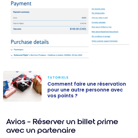
TUTORIELS
Comment faire une réservation
pour une autre personne avec
vos points ?
Comment faire
une réservation
Avios – Réserver un billet prime
pour une autre
personne avec
avec un partenaire
vos points ?