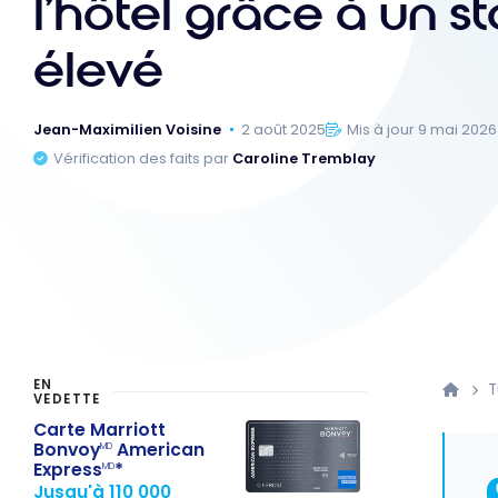
l’hôtel grâce à un st
élevé
Jean-Maximilien Voisine
2 août 2025
Mis à jour 9 mai 2026
Vérification des faits par
Caroline Tremblay
EN
T
VEDETTE
Carte Marriott
Bonvoy
American
MD
Express
*
MD
Jusqu'à 110 000