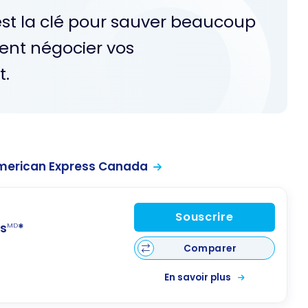
est la clé pour sauver beaucoup
ent négocier vos
t.
merican Express Canada
Souscrire
s
*
MD
Comparer
En savoir plus