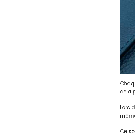
Chaqu
cela 
Lors 
même 
Ce so