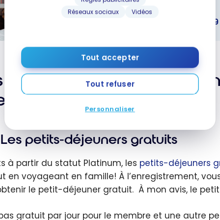
GUIDES
Réseaux sociaux
Vidéos
Marriott Bonvoy : Guide complet des 39
ott Bonvoy :
Tout accepter
 complet
9
 avantages d’un statut dans
Tout refuser
rentes
ernational
ues
Personnaliser
els
Les petits-déjeuners gratuits
ts à partir du statut Platinum, les
petits-déjeuners g
ut en voyageant en famille! À l’enregistrement, vou
obtenir le petit-déjeuner gratuit. À mon avis, le peti
pas gratuit par jour pour le membre et une autre per