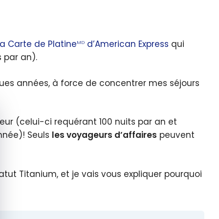
la Carte de Platine
d’American Express
qui
MD
s par an).
ques années, à force de concentrer mes séjours
quer le bandeau des cookies
eur (celui-ci requérant 100 nuits par an et
nnée)! Seuls
les voyageurs d’affaires
peuvent
statut Titanium, et je vais vous expliquer pourquoi