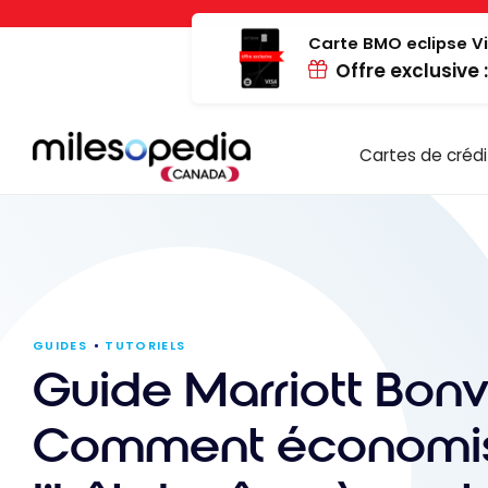
Passer
Panneau de gestion des cookies
au
Carte BMO eclipse Vi
Offre exclusive 
contenu
Cartes de crédi
GUIDES
TUTORIELS
Guide Marriott Bonv
Comment économis