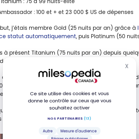
Titanium : 75 à 99 nuits-élite
Ambassador : 100 et + et 23 000 $ US de dépenses
but, j’étais membre Gold (25 nuits par an) grâce à
 ce statut automatiquement
, puis Platinum (50 nuit
is à présent Titanium (75 nuits par an) depuis quel
des hôtels Marriott Bonvoy.
X
Mas
ra difficile d’atteindre le statut suprême d’Ambassad
0 USD
dépensés dans les hôtels du groupe dans l’a
Ce site utilise des cookies et vous
ent viser ce statut.
donne le contrôle sur ceux que vous
souhaitez activer
’il en soit, je suis bien satisfait aujourd’hui de ce 
us permet d’économiser en voyage.
NOS PARTENAIRES
(13)
Autre
Mesure d'audience
Régies publicitaires