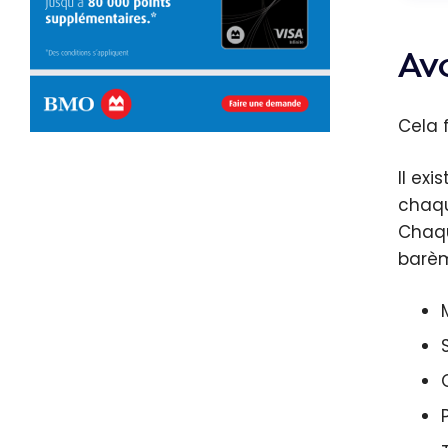
Av
Cela 
Il ex
chaqu
Chaqu
barèm