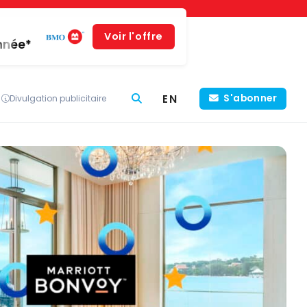
Voir l'offre
année*
EN
S'abonner
Divulgation publicitaire