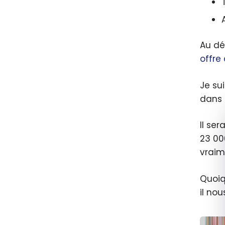
Au dé
offre
Je su
dans 
Il se
23 00
vraim
Quoiqu
il no