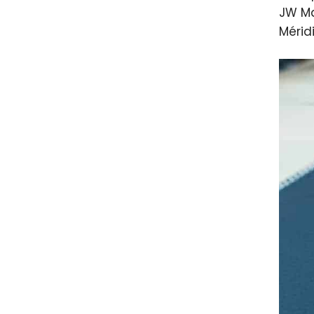
JW Ma
Méridi