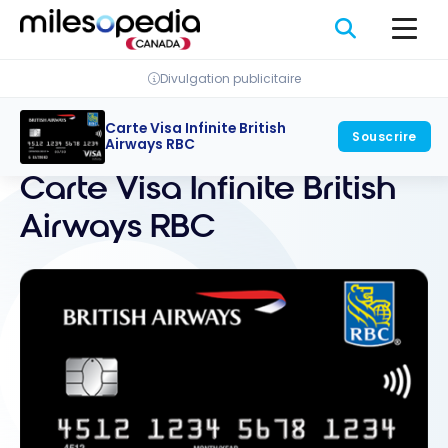
Passer
Panneau de gestion des cookies
au
contenu
Divulgation publicitaire
Carte Visa Infinite British
Souscrire
Retour
Airways RBC
Carte Visa Infinite British
Airways RBC