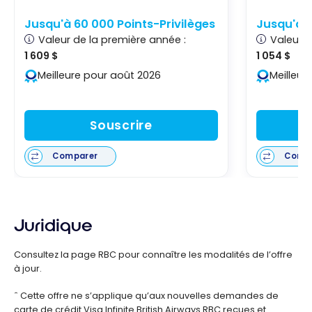
Jusqu'à 60 000 Points-Privilèges
Jusqu'à 1
Valeur de la première année :
Valeur d
1 609 $
1 054 $
Meilleure pour août 2026
Meilleur
Souscrire
Comparer
Comp
Juridique
Consultez la page RBC pour connaître les modalités de l’offre
à jour.
ˆ Cette offre ne s’applique qu’aux nouvelles demandes de
carte de crédit Visa Infinite British Airways RBC reçues et