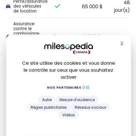
Perte/assurance
48
65 000 $
des véhicules
jour(s)
de location
Assurance
contre le
cambriolage
2 500 $
dans les
X
hôtels et les
Masq
motels
Ce site utilise des cookies et vous donne
Cette section présente les durées et montants maximaux
le contrôle sur ceux que vous souhaitez
de couverture. Veuillez consulter votre certificat d’assurance
pour connaître les détails, exclusions et limitations de votre
activer
couverture. Les conditions générales s’appliquent.*
NOS PARTENAIRES
(13)
Autre
Mesure d'audience
Autres assurances
Régies publicitaires
Réseaux sociaux
Vidéos
NOM DE
INCLUS
MONTANT
DURÉE
L'ASSURANCE
Garantie
1 an
prolongée