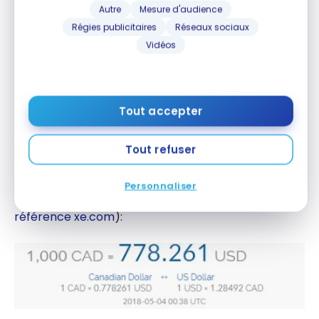
Autre
Mesure d'audience
Régies publicitaires
Réseaux sociaux
Vidéos
Tout accepter
Tout refuser
Regardez quel était le taux du marché au moment
Personnaliser
de l’écriture de cet article (consulté
sur la
référence xe.com
):