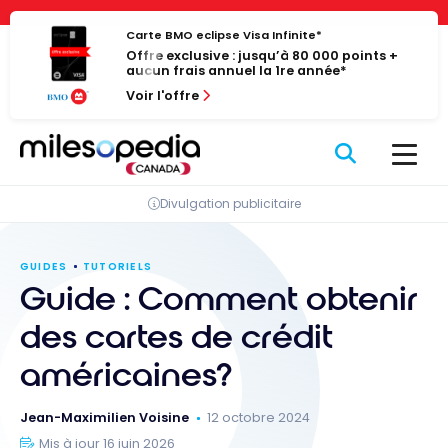
Passer
Panneau de gestion des cookies
au
Carte BMO eclipse Visa Infinite*
Offre exclusive : jusqu’à 80 000 points +
contenu
aucun frais annuel la 1re année*
Voir l'offre
Divulgation publicitaire
GUIDES
TUTORIELS
Guide : Comment obtenir
des cartes de crédit
américaines?
Jean-Maximilien Voisine
12 octobre 2024
Mis à jour 16 juin 2026