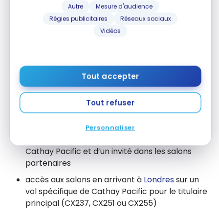
sièges garantis en classe économique privilège
Autre
Mesure d'audience
même sur les vols complets
Régies publicitaires
Réseaux sociaux
Vidéos
sièges garantis en classe affaires même sur les
vols complets
enregistrement aux comptoirs de la première
classe
Tout accepter
excédent de 20 kg pour un bagage enregistré
Tout refuser
limite de 15 kg pour un bagage de cabine
accès aux salons Cathay Pacific First Class
Personnaliser
possibilité d’inviter deux invités aux salons
Cathay Pacific et d’un invité dans les salons
partenaires
accès aux salons en arrivant à
Londres
sur un
vol spécifique de Cathay Pacific pour le titulaire
principal (CX237, CX251 ou CX255)