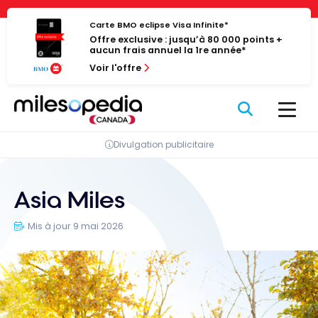
Passer
Panneau de gestion des cookies
au
Carte BMO eclipse Visa Infinite*
Offre exclusive : jusqu’à 80 000 points +
contenu
aucun frais annuel la 1re année*
Voir l'offre
Divulgation publicitaire
Asia Miles
Mis à jour 9 mai 2026