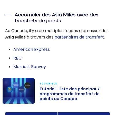
Jusqu’à 60 000
Asia Miles avec
Accumuler des Asia Miles avec des
la Carte
transferts de points
Cathay
Mastercard
Au Canada, il y a de multiples façons d’amasser des
World Elite,
Asia Miles
à travers des
partenaires de transfert
.
fournie par Neo
American Express
RBC
Marriott Bonvoy
TUTORIELS
Tutoriel : Liste des principaux
programmes de transfert de
points au Canada
Tutoriel : Liste
des principaux