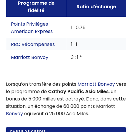
Programme de
programmes
Ratio d’échange
fidélité
de transfert de
points au
Points Privilèges
Canada
1 : 0,75
American Express
RBC Récompenses
1 : 1
Marriott Bonvoy
3 : 1 *
Lorsqu’on transfère des points
Marriott Bonvoy
vers
le programme de
Cathay Pacific Asia Miles
, un
bonus de 5 000 milles est octroyé. Donc, dans cette
situation, un échange de 60 000 points Marriott
Bonvoy
équivaut à 25 000 Asia Miles.
CARTE DE CRÉDIT