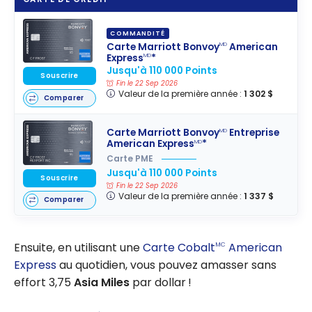
COMMANDITÉ
Carte Marriott Bonvoy
American
MD
Express
*
MD
Jusqu'à 110 000 Points
Souscrire
Fin le 22 Sep 2026
Valeur de la première année :
1 302 $
Comparer
Carte Marriott Bonvoy
Entreprise
MD
American Express
*
MD
Carte PME
Jusqu'à 110 000 Points
Souscrire
Fin le 22 Sep 2026
Valeur de la première année :
1 337 $
Comparer
Ensuite, en utilisant une
Carte Cobalt
American
MC
Express
au quotidien, vous pouvez amasser sans
effort 3,75
Asia Miles
par dollar !