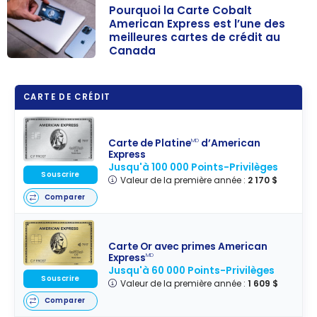
Pourquoi la Carte Cobalt
American Express est l’une des
meilleures cartes de crédit au
Canada
Pourquoi la
Carte Cobalt
CARTE DE CRÉDIT
American
Express est
l’une des
Carte de Platine
d’American
MD
meilleures
Express
Jusqu'à 100 000 Points-Privilèges
cartes de
Souscrire
Valeur de la première année :
2 170 $
crédit au
Comparer
Canada
Carte Or avec primes American
Express
MD
Jusqu'à 60 000 Points-Privilèges
Souscrire
Valeur de la première année :
1 609 $
Comparer