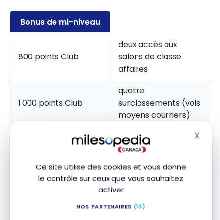
Bonus de mi-niveau
deux accès aux
800 points Club
salons de classe
affaires
quatre
1 000 points Club
surclassements (vols
moyens courriers)
X
Masq
Marco Polo Club Diamond (Oneworld
Ce site utilise des cookies et vous donne
Emerald)
le contrôle sur ceux que vous souhaitez
En plus des avantages du statut Gold, vous allez
activer
avoir :
NOS PARTENAIRES
(13)