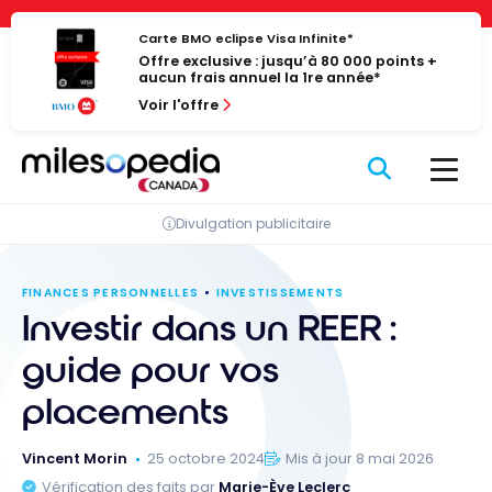
Passer
Panneau de gestion des cookies
au
Carte BMO eclipse Visa Infinite*
Offre exclusive : jusqu’à 80 000 points +
contenu
aucun frais annuel la 1re année*
Voir l'offre
Divulgation publicitaire
FINANCES PERSONNELLES
INVESTISSEMENTS
Investir dans un REER :
guide pour vos
placements
Vincent Morin
25 octobre 2024
Mis à jour 8 mai 2026
Vérification des faits par
Marie-Ève Leclerc