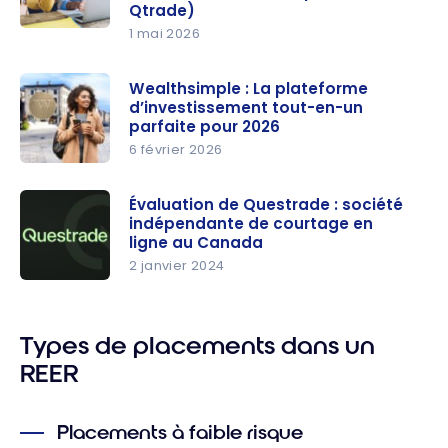
Qtrade)
1 mai 2026
Obtenez
jusqu’à
Wealthsimple : La plateforme
2 000 $ de
d’investissement tout-en-un
remise en
parfaite pour 2026
argent
6 février 2026
avec
Wealthsim
Qtrade
ple : La
Évaluation de Questrade : société
Investisse
indépendante de courtage en
plateform
ment
ligne au Canada
e
Direct (+
2 janvier 2024
d’investisse
Évaluation
Évaluation
ment tout-
2026 de la
de
en-un
plateform
Questrade
Types de placements dans un
parfaite
e Qtrade)
: société
REER
pour 2026
indépenda
nte de
Placements à faible risque
courtage