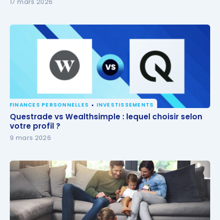
17 mars 2026
FINANCES PERSONNELLES
INVESTISSEMENTS
Questrade vs Wealthsimple : lequel choisir selon
Questrade vs Wealthsimple : lequel choisir selon
votre profil ?
votre profil ?
9 mars 2026