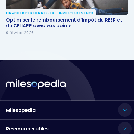
FINANCES PERSONNELLES
INVESTISSEMENTS
Optimiser le remboursement d’impôt du REER et du
Optimiser le remboursement d’impôt du REER et
CELIAPP avec vos points
du CELIAPP avec vos points
9 février 2026
Milesopedia
Ressources utiles