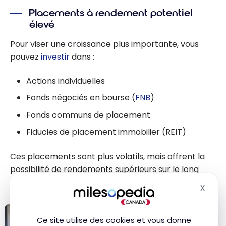
Tangerine :
Placements à rendement potentiel
Quelle est la
élevé
meilleure
banque en
Pour viser une croissance plus importante, vous
ligne?
pouvez
investir
dans :
Actions individuelles
Fonds négociés en bourse (
FNB
)
Fonds communs de placement
Fiducies de placement immobilier (REIT)
Ces placements sont plus volatils, mais offrent la
possibilité de rendements supérieurs sur le long
terme.
X
Masq
Ce site utilise des cookies et vous donne
INVESTISSEMENTS