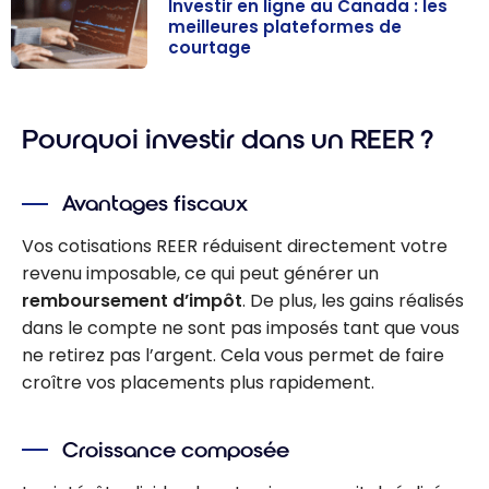
d’actifs : guide
Investir en ligne au Canada : les
meilleures plateformes de
pour investir au
courtage
Canada
Investir en ligne
au Canada : les
Pourquoi investir dans un REER ?
meilleures
plateformes de
courtage
Avantages fiscaux
Vos cotisations REER réduisent directement votre
revenu imposable, ce qui peut générer un
remboursement d’impôt
. De plus, les gains réalisés
dans le compte ne sont pas imposés tant que vous
ne retirez pas l’argent. Cela vous permet de faire
croître vos placements plus rapidement.
Croissance composée