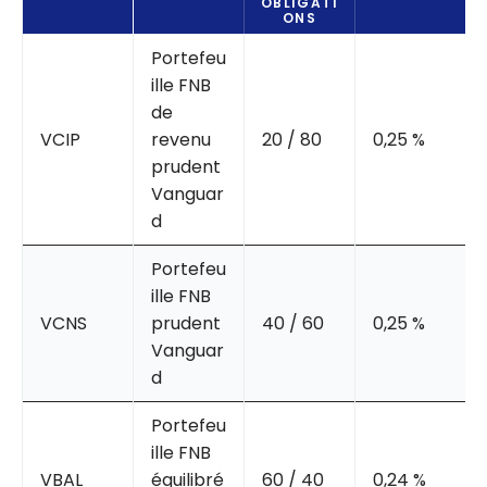
OBLIGATI
ONS
Portefeu
ille FNB
de
VCIP
revenu
20 / 80
0,25 %
prudent
Vanguar
d
Portefeu
ille FNB
VCNS
prudent
40 / 60
0,25 %
Vanguar
d
Portefeu
ille FNB
VBAL
équilibré
60 / 40
0,24 %