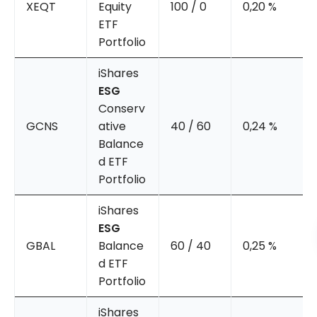
XEQT
Equity
100 / 0
0,20 %
ETF
Portfolio
iShares
ESG
Conserv
GCNS
ative
40 / 60
0,24 %
Balance
d ETF
Portfolio
iShares
ESG
GBAL
Balance
60 / 40
0,25 %
d ETF
Portfolio
iShares