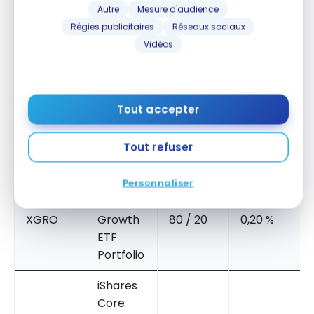
XCNS
ative
40 / 60
0,20 %
Autre
Mesure d'audience
Balance
Régies publicitaires
Réseaux sociaux
d ETF
Vidéos
Portfolio
iShares
Core
Tout accepter
XBAL
Balance
60 / 40
0,20%
d ETF
Tout refuser
Portfolio
Personnaliser
iShares
Core
XGRO
Growth
80 / 20
0,20 %
ETF
Portfolio
iShares
Core