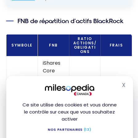
FNB de répartition d’actifs BlackRock
RATIO
ACTIONS/
SYMBOLE
FNB
FRAIS
OBLIGATI
ONS
iShares
Core
Income
XINC
20 / 80
0,20 %
X
Balance
Masq
d ETF
Portfolio
Ce site utilise des cookies et vous donne
le contrôle sur ceux que vous souhaitez
iShares
activer
Core
Conserv
NOS PARTENAIRES
(13)