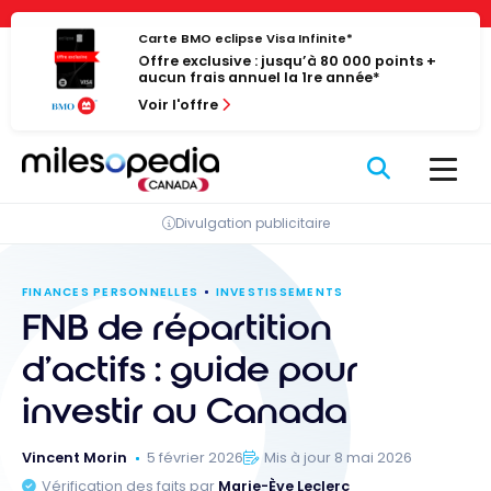
Passer
Panneau de gestion des cookies
au
Carte BMO eclipse Visa Infinite*
Offre exclusive : jusqu’à 80 000 points +
contenu
aucun frais annuel la 1re année*
Voir l'offre
Divulgation publicitaire
FINANCES PERSONNELLES
INVESTISSEMENTS
FNB de répartition
d’actifs : guide pour
investir au Canada
Vincent Morin
5 février 2026
Mis à jour 8 mai 2026
Vérification des faits par
Marie-Ève Leclerc