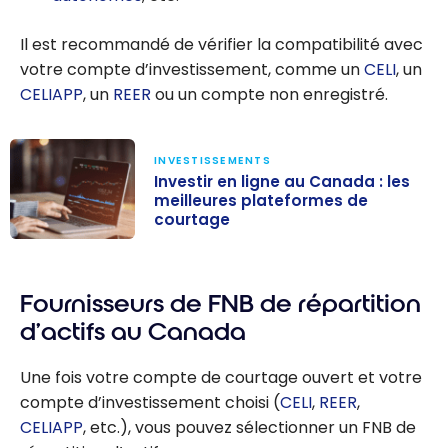
Il est recommandé de vérifier la compatibilité avec
votre compte d’investissement, comme un
CELI
, un
CELIAPP
, un
REER
ou un compte non enregistré.
INVESTISSEMENTS
Investir en ligne au Canada : les
meilleures plateformes de
courtage
Investir en ligne
au Canada : les
Fournisseurs de FNB de répartition
meilleures
plateformes de
d’actifs au Canada
courtage
Une fois votre compte de courtage ouvert et votre
compte d’investissement choisi (
CELI
,
REER
,
CELIAPP
, etc.), vous pouvez sélectionner un FNB de