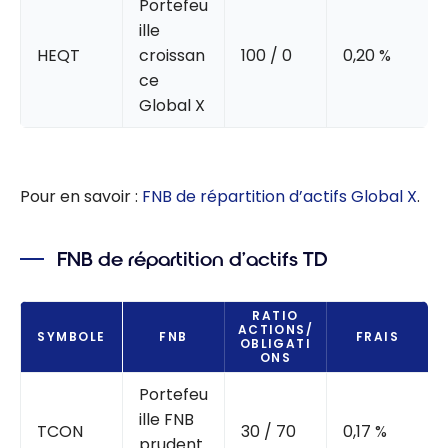
Portefeu
ille
HEQT
croissan
100 / 0
0,20 %
ce
Global X
Pour en savoir :
FNB de répartition d’actifs Global X
.
FNB de répartition d’actifs TD
RATIO
ACTIONS/
SYMBOLE
FNB
FRAIS
OBLIGATI
ONS
Portefeu
ille FNB
TCON
30 / 70
0,17 %
prudent