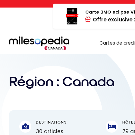
Passer
Panneau de gestion des cookies
au
Carte BMO eclipse Vi
Offre exclusive 
contenu
Cartes de crédi
Région :
Canada
DESTINATIONS
HÔTE
30 articles
79 ar