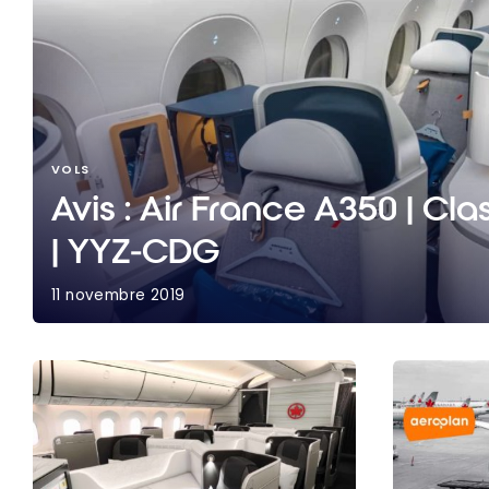
VOLS
Avis : Air France A350 | Cl
| YYZ-CDG
11 novembre 2019
Avis : Air France A350 | Classe Business | YYZ-CD