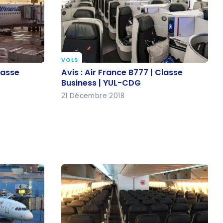
VOLS
Classe
Avis : Air France B777 | Classe
lasse
Avis : Air France B777 | Classe
Business | YUL-CDG
Business | YUL-CDG
21 Décembre 2018