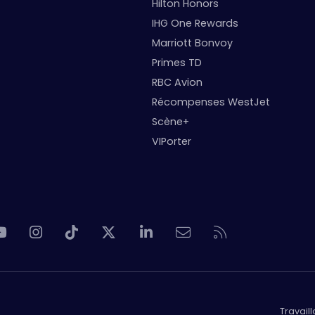
Hilton Honors
IHG One Rewards
Marriott Bonvoy
Primes TD
RBC Avion
Récompenses WestJet
Scène+
VIPorter
Travail