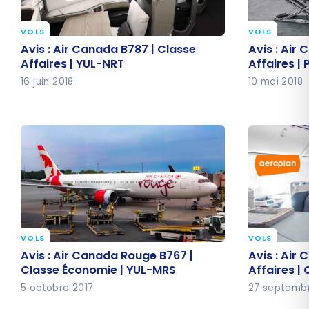
VOLS
VOLS
Avis : Air Canada B787 | Classe
Avis : Air
Avis : Air Canada B787 | Classe
Avis : Air
Affaires | YUL-NRT
Affaires |
Affaires | YUL-NRT
Affaires |
16 juin 2018
10 mai 2018
VOLS
VOLS
Avis : Air Canada Rouge B767 |
Avis : Air
Avis : Air Canada Rouge B767 |
Avis : Air
Classe Économie | YUL-MRS
Affaires |
Classe Économie | YUL-MRS
Affaires |
5 octobre 2017
27 septembr