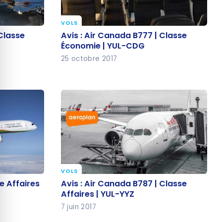
quer le bandeau des cookies
VOLS
 Classe
Avis : Air Canada B777 | Classe
 Classe
Avis : Air Canada B777 | Classe
Économie | YUL-CDG
Économie | YUL-CDG
25 octobre 2017
VOLS
se Affaires
Avis : Air Canada B787 | Classe
se Affaires
Avis : Air Canada B787 | Classe
Affaires | YUL-YYZ
Affaires | YUL-YYZ
7 juin 2017