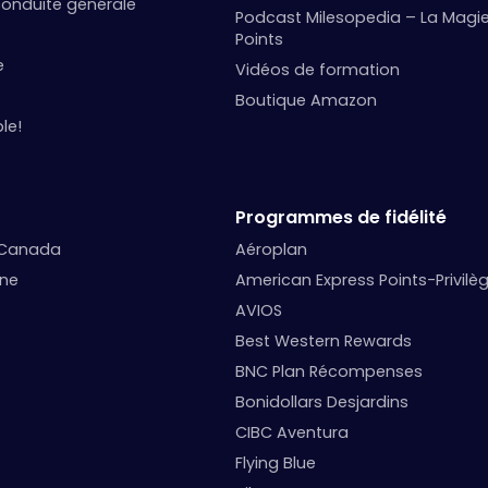
onduite générale
Podcast Milesopedia – La Magi
Points
e
Vidéos de formation
Boutique Amazon
le!
Programmes de fidélité
 Canada
Aéroplan
nne
American Express Points-Privilè
AVIOS
Best Western Rewards
BNC Plan Récompenses
Bonidollars Desjardins
CIBC Aventura
Flying Blue