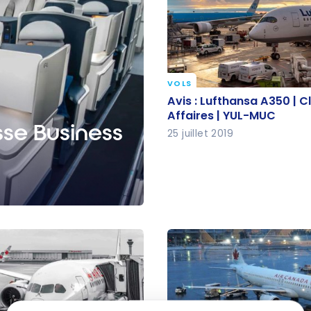
VOLS
Avis : Lufthansa A350 | 
Avis : Lufthansa A350 | C
Affaires | YUL-MUC
Affaires | YUL-MUC
asse Business
25 juillet 2019
G