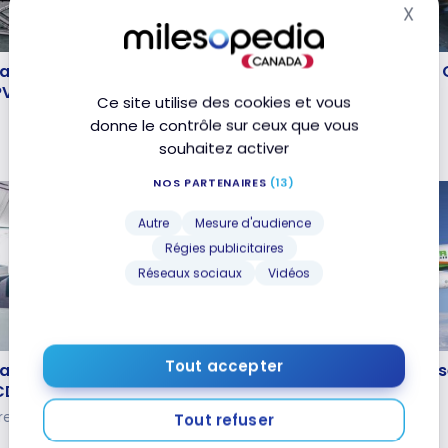
X
Mas
VOLS
 Canada B787 | Classe
Avis : Air Canada A320 |
 Canada B787 | Classe
Avis : Air Canada A320 |
 PVG-YUL
Affaires | SFO-YUL
 PVG-YUL
Affaires | SFO-YUL
Ce site utilise des cookies et vous
19 mars 2018
donne le contrôle sur ceux que vous
souhaitez activer
NOS PARTENAIRES
(13)
Autre
Mesure d'audience
Régies publicitaires
Réseaux sociaux
Vidéos
VOLS
 Canada B777 | Classe
Avis : Eva Air B777 | Clas
Tout accepter
 Canada B777 | Classe
Avis : Eva Air B777 | Clas
 CDG-YUL
| YYZ-TPE
 CDG-YUL
| YYZ-TPE
e 2017
7 juillet 2017
Tout refuser