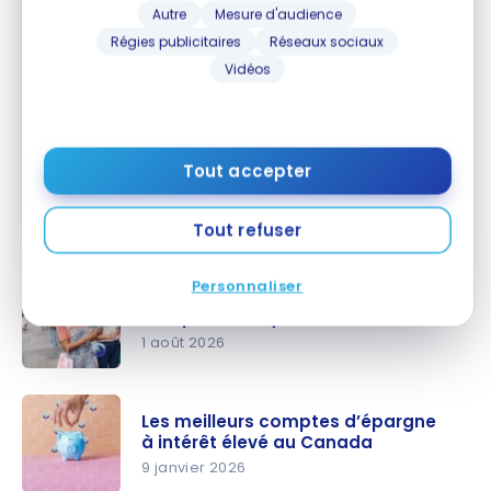
Jusqu’à 600 $ de remise en
Autre
Mesure d'audience
Souscrire
argent
Régies publicitaires
Réseaux sociaux
Comparer
Vidéos
Compte chèques Banque Nationale
– Le Total
Jusqu’à 600 $ de remise en
Tout accepter
Souscrire
argent
Comparer
Tout refuser
Personnaliser
Les 5 meilleures offres de
comptes-chèques – Août 2026
1 août 2026
Les 5
meilleures
Les meilleurs comptes d’épargne
offres de
à intérêt élevé au Canada
comptes-
9 janvier 2026