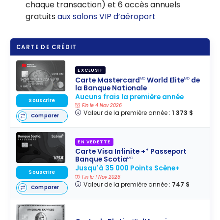
chaque transaction) et 6 accès annuels
gratuits
aux salons VIP d’aéroport
CARTE DE CRÉDIT
EXCLUSIF
Carte Mastercard
World Elite
de
MD
MD
la Banque Nationale
Aucuns frais la première année
Souscrire
Fin le 4 Nov 2026
Valeur de la première année :
1 373 $
Comparer
EN VEDETTE
Carte Visa Infinite +* Passeport
Banque Scotia
MC
Jusqu'à 35 000 Points Scène+
Souscrire
Fin le 1 Nov 2026
Valeur de la première année :
747 $
Comparer