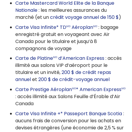
Carte Mastercard World Elite de la Banque
Nationale
: les meilleures assurances du
marché (et un
crédit voyage annuel de
150 $
)
Carte Visa Infinite* TD
Aéroplan
: bagage
MD
MD
enregistré gratuit en voyageant avec Air
Canada pour le titulaire et jusqu’à 8
compagnons de voyage
Carte de Platine
d’American Express
: accès
MD
illimité aux salons VIP d’aéroport pour le
titulaire et un invité,
200 $
de crédit repas
annuel
et
200 $
de crédit-voyage annuel
Carte Prestige Aéroplan
* American Express
MD
MD
: accès illimité aux Salons Feuille d’Érable d’Air
Canada
Carte Visa Infinite +* Passeport Banque Scotia
:
aucuns frais de conversion pour les achats en
devises étrangères (une économie de
2,5 %
sur