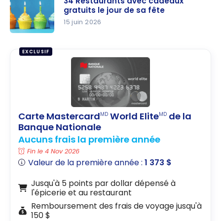
34 Restaurants avec cadeaux
s gratuits
gratuits le jour de sa fête
ou à rabais
15 juin 2026
pour les
34
enfants au
Restaurant
EXCLUSIF
Québec
s avec
cadeaux
gratuits le
jour de sa
fête
Carte Mastercard
World Elite
de la
MD
MD
Banque Nationale
Aucuns frais la première année
Fin le 4 Nov 2026
Valeur de la première année :
1 373 $
Jusqu'à 5 points par dollar dépensé à
l'épicerie et au restaurant
Remboursement des frais de voyage jusqu'à
150 $