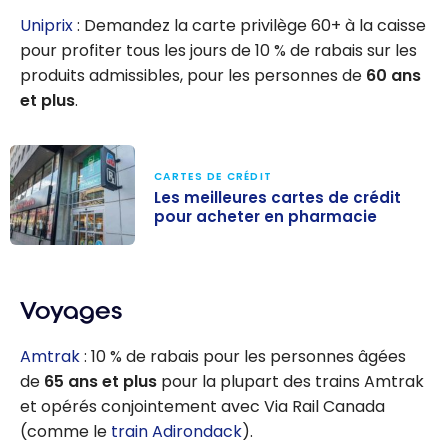
Uniprix
: Demandez la carte privilège 60+ à la caisse
pour profiter tous les jours de 10 % de rabais sur les
produits admissibles, pour les personnes de
60 ans
et plus
.
CARTES DE CRÉDIT
Les meilleures cartes de crédit
pour acheter en pharmacie
Les meilleures
cartes de
Voyages
crédit pour
acheter en
Amtrak
: 10 % de rabais pour les personnes âgées
pharmacie
de
65 ans et plus
pour la plupart des trains Amtrak
et opérés conjointement avec Via Rail Canada
(comme le
train Adirondack
).