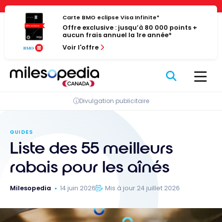
Passer
Panneau de gestion des cookies
au
Carte BMO eclipse Visa Infinite*
Offre exclusive : jusqu’à 80 000 points +
contenu
aucun frais annuel la 1re année*
Voir l'offre
Divulgation publicitaire
GUIDES
Liste des 55 meilleurs
rabais pour les aînés
Milesopedia
14 juin 2026
Mis à jour 24 juillet 2026