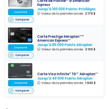
Carte de Platine
d’American
MD
Express
Jusqu'à 100 000 Points-Privilèges
Souscrire
Valeur de la première année :
2 170 $
Comparer
Carte Prestige Aéroplan
*
MD
American Express
MD
Jusqu'à 85 000 Points Aéroplan
Souscrire
Valeur de la première année :
2 130 $
Comparer
Carte Visa Infinite* TD
Aéroplan
MD
MD
Jusqu'à 40 000 Points Aéroplan
†
Valeur de la première année :
1 503 $
Souscrire
Comparer