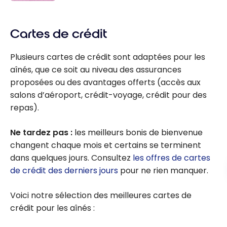
chèques –
Les
Août 2026
meilleurs
Cartes de crédit
comptes
d’épargne
Plusieurs cartes de crédit sont adaptées pour les
à intérêt
aînés, que ce soit au niveau des assurances
élevé au
proposées ou des avantages offerts (accès aux
Canada
salons d’aéroport, crédit-voyage, crédit pour des
repas).
Ne tardez pas :
les meilleurs bonis de bienvenue
changent chaque mois et certains se terminent
dans quelques jours. Consultez
les offres de cartes
de crédit des derniers jours
pour ne rien manquer.
Voici notre sélection des meilleures cartes de
crédit pour les aînés :