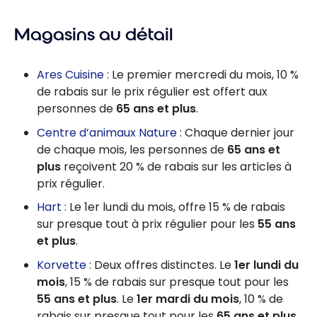
et au
es de
Canada
fidélité à
Magasins au détail
l’épicerie :
Lequel
Ares Cuisine
: Le premier mercredi du mois, 10 %
choisir
de rabais sur le prix régulier est offert aux
pour
personnes de
65 ans et plus
.
maximiser
Centre d’animaux Nature
: Chaque dernier jour
vos
de chaque mois, les personnes de
65 ans et
économies
plus
reçoivent 20 % de rabais sur les articles à
?
prix régulier.
Hart
: Le 1er lundi du mois, offre 15 % de rabais
sur presque tout à prix régulier pour les
55 ans
et plus
.
Korvette
: Deux offres distinctes. Le
1er lundi du
mois
, 15 % de rabais sur presque tout pour les
55 ans et plus
. Le
1er mardi du mois
, 10 % de
rabais sur presque tout pour les
65 ans et plus
.