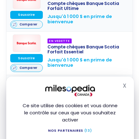
Compte chèques Banque Scotia
Forfait Ultime
Souscrire
Jusqu'à 1 000 $ en prime de
bienvenue
Comparer
EN VEDETTE
Compte chèques Banque Scotia
Forfait Essentiel
Souscrire
Jusqu'à 1 000 $ en prime de
bienvenue
Comparer
X
Masq
EN VEDETTE
Compte chèques Banque Scotia De
Souscrire
Base Plus
Ce site utilise des cookies et vous donne
Comparer
le contrôle sur ceux que vous souhaitez
activer
Compte chèques Banque Nationale
NOS PARTENAIRES
(13)
– Le Connecté