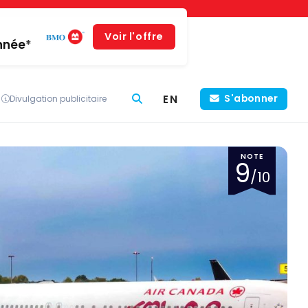
Voir l'offre
année*
EN
S'abonner
Divulgation publicitaire
NOTE
9
/10