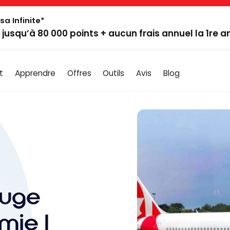
sa Infinite*
: jusqu’à 80 000 points + aucun frais annuel la 1re 
t
Apprendre
Offres
Outils
Avis
Blog
ouge
mie |