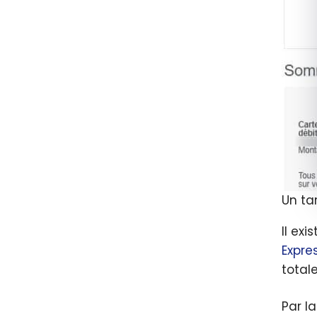
Un ta
Il ex
Expre
total
Par l