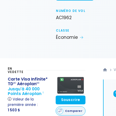
NUMÉRO DE VOL
AC1962
CLASSE
Économie
EN
V
VEDETTE
Carte Visa Infinite*
TD
Aéroplan
MD
MD
Jusqu'à 40 000
Points Aéroplan
†
Valeur de la
Souscrire
première année :
1 503 $
Comparer