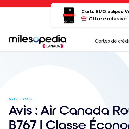
Passer
Panneau de gestion des cookies
au
Carte BMO eclipse Vi
Offre exclusive 
contenu
Cartes de crédi
AVIS
VOLS
Avis : Air Canada R
B767 | Classe Écono