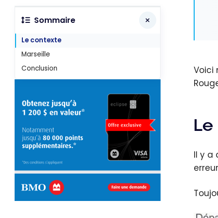
Sommaire
Le contexte
Marseille
Conclusion
Voici
Roug
Le
Il y 
erreu
Toujo