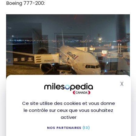
Boeing 777-200:
X
Masq
Ce site utilise des cookies et vous donne
le contrôle sur ceux que vous souhaitez
Air France en classe affaires sur
activer
Montréal – Paris
NOS PARTENAIRES
(13)
Le chef d’escale est revenu à moi afin de me