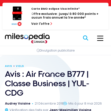
Passer
Panneau de gestion des cookies
au
Carte BMO eclipse Visa Infinite*
Offre exclusive : jusqu’à 80 000 points +
contenu
aucun frais annuel la 1re année*
Voir l'offre
Divulgation publicitaire
AVIS
VOLS
Avis : Air France B777 |
Classe Business | YUL-
CDG
Audrey Voisine
21 Décembre 2018
Mis à jour 8 mai 2026
Vérification des faits par
Jean-Maximilien Voisine