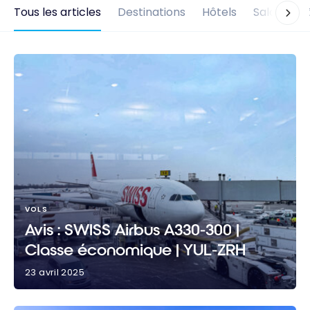
Tous les articles
Destinations
Hôtels
Salons d'
VOLS
Avis : SWISS Airbus A330-300 |
Classe économique | YUL-ZRH
23 avril 2025
Avis : SWISS Airbus A330-300 | Classe économique |