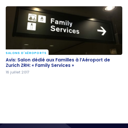
SALONS D'AÉROPORTS
Avis: Salon dédié aux Familles à l’Aéroport de Zurich
Avis: Salon dédié aux Familles à l’Aéroport de
ZRH: « Family Services »
Zurich ZRH: « Family Services »
16 juillet 2017