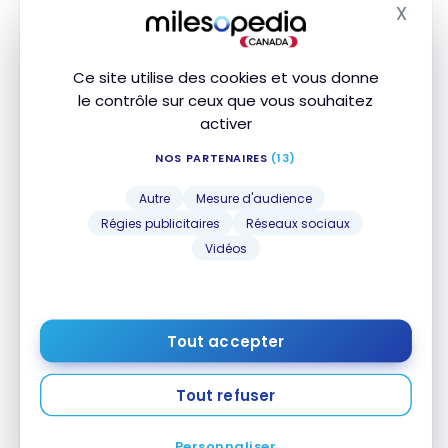
Escale à Zurich : guide à l’aéroport et en ville
X
Escale à Zurich : guide à l’aéroport et en ville
Masq
16 avril 2025
Ce site utilise des cookies et vous donne
le contrôle sur ceux que vous souhaitez
activer
NOS PARTENAIRES
(13)
Autre
Mesure d'audience
Régies publicitaires
Réseaux sociaux
Vidéos
HÔTELS
Avis : Renaissance Zurich Tower Hotel | Marriott
Avis : Renaissance Zurich Tower Hotel | Marriott
Bonvoy
Bonvoy
5 Décembre 2024
Tout accepter
Tout refuser
Personnaliser