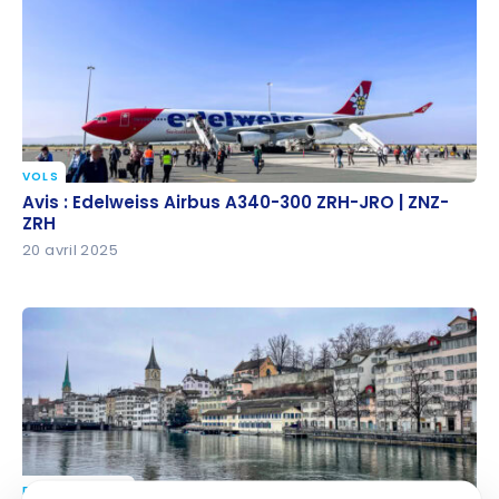
YUL-ZRH
VOLS
Avis : Edelweiss Airbus A340-300 ZRH-JRO | ZNZ-
Avis : Edelweiss Airbus A340-300 ZRH-JRO | ZNZ-
ZRH
ZRH
20 avril 2025
DESTINATIONS