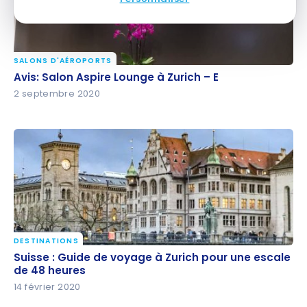
SALONS D'AÉROPORTS
Avis: Salon Aspire Lounge à Zurich – E
Avis: Salon Aspire Lounge à Zurich – E
2 septembre 2020
DESTINATIONS
Suisse : Guide de voyage à Zurich pour une escale
Suisse : Guide de voyage à Zurich pour une escale
de 48 heures
de 48 heures
14 février 2020