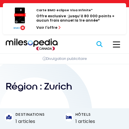
Passer
Panneau de gestion des cookies
au
Carte BMO eclipse Visa Infinite*
Offre exclusive : jusqu’à 80 000 points +
contenu
aucun frais annuel la 1re année*
Voir l'offre
Divulgation publicitaire
Région :
Zurich
DESTINATIONS
HÔTELS
1 articles
1 articles