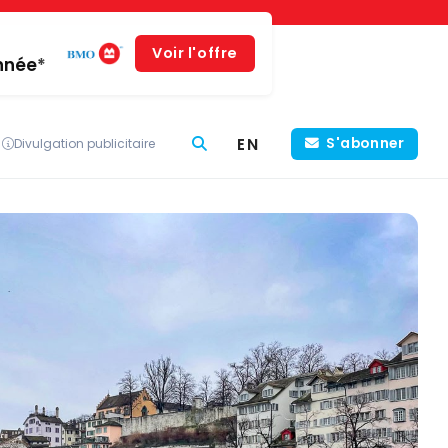
Voir l'offre
année*
EN
S'abonner
Divulgation publicitaire