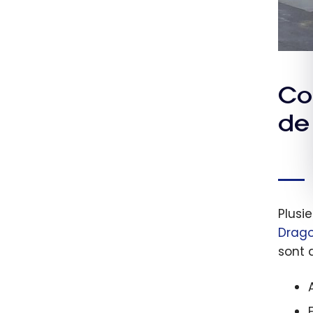
Cou
de
Plusi
Drag
sont 