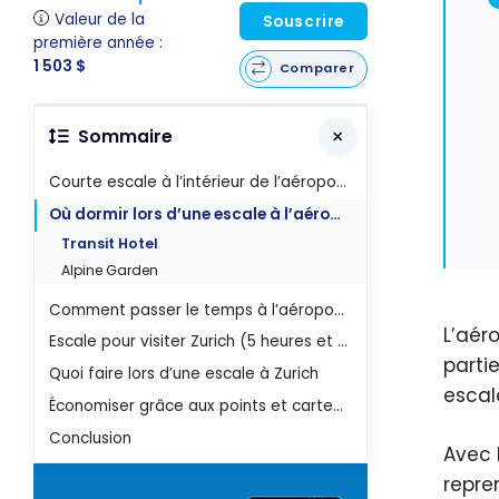
Valeur de la
Souscrire
première année :
1 503 $
Comparer
Sommaire
Courte escale à l’intérieur de l’aéroport international de Zurich
Où dormir lors d’une escale à l’aéroport de Zurich
Transit Hotel
Alpine Garden
Comment passer le temps à l’aéroport de Zurich
L’aér
Escale pour visiter Zurich (5 heures et plus)
partie
Quoi faire lors d’une escale à Zurich
escal
Économiser grâce aux points et cartes de crédit
Conclusion
Avec 
repre