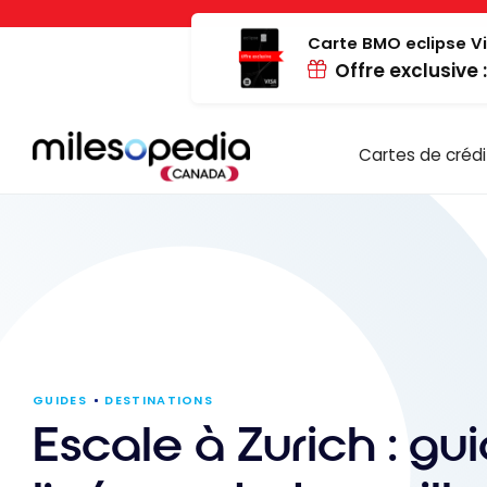
Passer
Panneau de gestion des cookies
au
Carte BMO eclipse Vi
Offre exclusive 
contenu
Cartes de crédi
GUIDES
DESTINATIONS
Escale à Zurich : gu