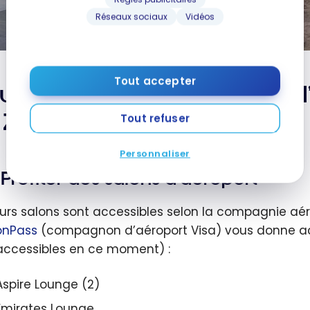
Réseaux sociaux
Vidéos
Tout accepter
rte escale à l’intérieur de 
 Zurich
Tout refuser
Personnaliser
Profiter des salons d’aéroport
eurs salons sont accessibles selon la compagnie aé
onPass
(compagnon d’aéroport Visa) vous donne acc
accessibles en ce moment) :
Aspire Lounge (2)
Emirates Lounge