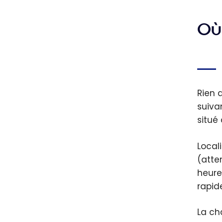
accéd
salon
Où 
d’aér
Rien 
suivan
situé
Local
(atte
heure
rapid
La ch