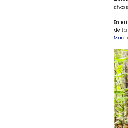
chose
En ef
delta
Mada