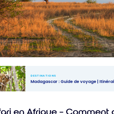
DESTINATIONS
Madagascar : Guide de voyage | Itinéra
ascar :
 de
e |
ari en Afrique – Comment ch