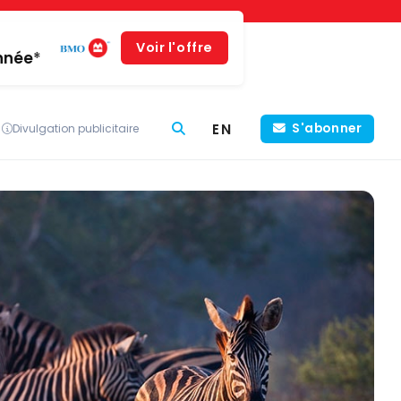
Voir l'offre
année*
EN
S'abonner
Divulgation publicitaire