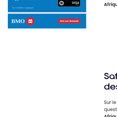
Afriq
Sa
des
Sur l
quest
Afriq