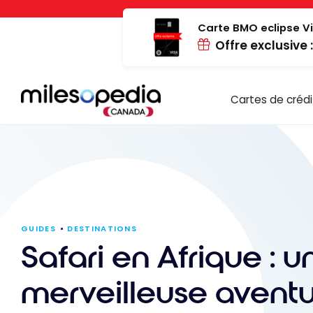
Passer
Panneau de gestion des cookies
au
Carte BMO eclipse Vi
Offre exclusive 
contenu
Cartes de crédi
GUIDES
DESTINATIONS
Safari en Afrique : u
merveilleuse avent