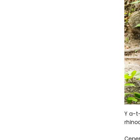
Y a-t
rhino
Cepen