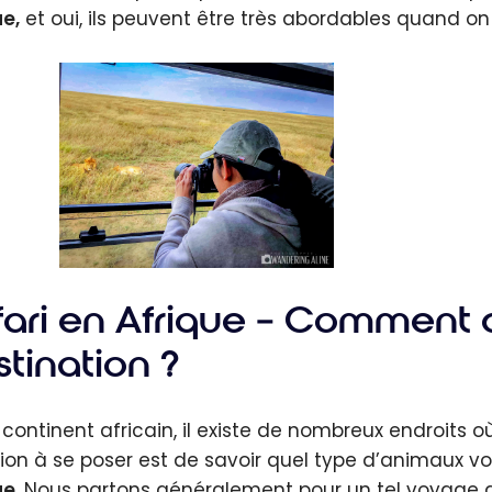
ue,
et oui, ils peuvent être très abordables quand on
fari en Afrique – Comment c
tination ?
e continent africain, il existe de nombreux endroits o
ion à se poser est de savoir quel type d’animaux vo
ue
. Nous partons généralement pour un tel voyage a