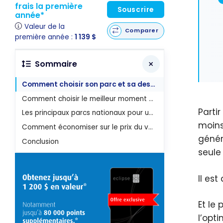
frais la première
Souscrire
année*
Valeur de la
Comparer
première année :
1 139 $
Sommaire
Comment choisir son parc et sa destination ?
Comment choisir le meilleur moment pour partir ?
Parti
Les principaux parcs nationaux pour une expérience inoubliable
moins
Comment économiser sur le prix du voyage ?
génér
Conclusion
seule 
Il es
Et le
l’opti