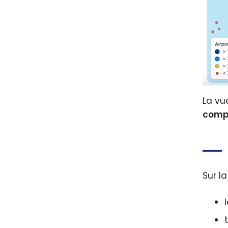
La vu
comp
Sur la