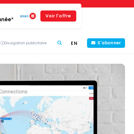
Voir l'offre
année*
EN
S'abonner
Divulgation publicitaire