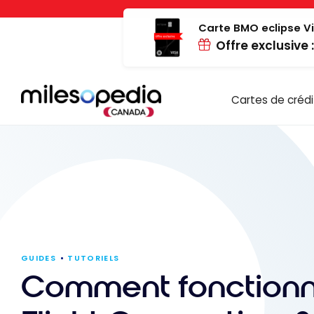
Passer
Panneau de gestion des cookies
au
Carte BMO eclipse Vi
Offre exclusive 
contenu
Cartes de crédi
GUIDES
TUTORIELS
Comment fonction