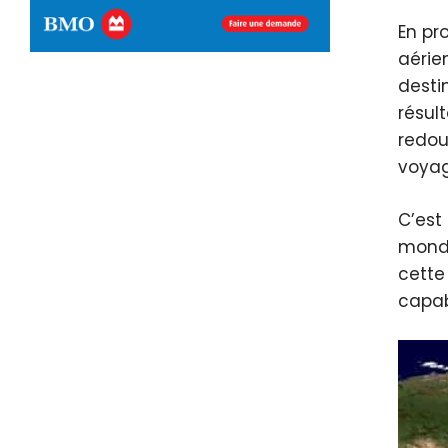
En pr
aérie
destin
résul
redou
voyag
C’est
monde
cette
capab