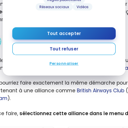
emier outil incontournable à connaître pour planifi
Réseaux sociaux
Vidéos
ections
. Cette plateforme interactive offre un aper
nnes commerciales existantes à travers le monde.
Tout accepter
Tout refuser
le cadre d’Aéroplan, Flight Connections est utile p
Personnaliser
sant uniquement les vols des partenaires de
Star All
pourriez faire exactement la même démarche pou
tenant à une alliance comme
British Airways Club
(
eam
).
ce faire,
sélectionnez cette alliance dans le menu 