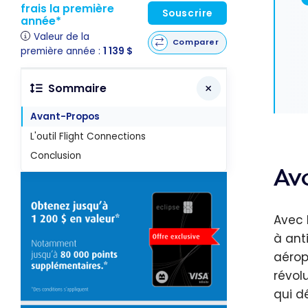
frais la première
Souscrire
année*
Valeur de la
Comparer
première année :
1 139 $
Sommaire
Avant-Propos
L'outil Flight Connections
Conclusion
Av
Avec 
à anti
aérop
révol
qui d