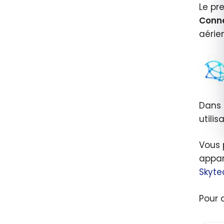
Le pr
Conn
aérie
Dans 
utili
Vous 
appar
Skyt
Pour 