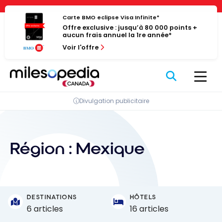
Passer
Panneau de gestion des cookies
au
Carte BMO eclipse Visa Infinite*
Offre exclusive : jusqu’à 80 000 points +
contenu
aucun frais annuel la 1re année*
Voir l'offre
Divulgation publicitaire
Région :
Mexique
DESTINATIONS
HÔTELS
6 articles
16 articles