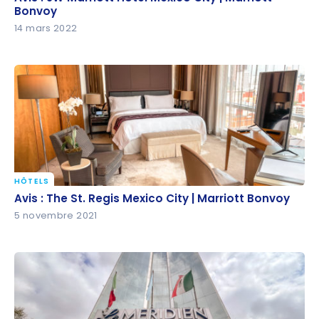
Bonvoy
Bonvoy
14 mars 2022
HÔTELS
Avis : The St. Regis Mexico City | Marriott Bonvoy
Avis : The St. Regis Mexico City | Marriott Bonvoy
5 novembre 2021