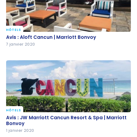
HÔTELS
Avis : Aloft Cancun | Marriott Bonvoy
Avis : Aloft Cancun | Marriott Bonvoy
7 janvier 2020
HÔTELS
Avis : JW Marriott Cancun Resort & Spa | Marriott
Avis : JW Marriott Cancun Resort & Spa | Marriott
Bonvoy
Bonvoy
1 janvier 2020