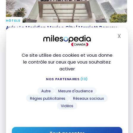
HÔTELS
Avis : Le Meridien Mexico City | Marriott Bonvoy
Avis : Le Meridien Mexico City | Marriott Bonvoy
X
21 octobre 2021
Masq
Ce site utilise des cookies et vous donne
le contrôle sur ceux que vous souhaitez
activer
NOS PARTENAIRES
(13)
Autre
Mesure d'audience
Régies publicitaires
Réseaux sociaux
HÔTELS
Avis : Sheraton Mexico City Maria Isabel Hotel |
Avis : Sheraton Mexico City Maria Isabel Hotel |
Vidéos
Marriott Bonvoy
Marriott Bonvoy
21 octobre 2021