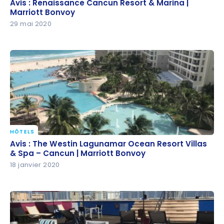
Avis : Renaissance Cancun Resort & Marina |
Avis : Renaissance Cancun Resort & Marina |
Marriott Bonvoy
Marriott Bonvoy
29 mai 2020
HÔTELS
Avis : The Westin Lagunamar Ocean Resort Villas &
Avis : The Westin Lagunamar Ocean Resort Villas
Spa – Cancun | Marriott Bonvoy
& Spa – Cancun | Marriott Bonvoy
18 janvier 2020