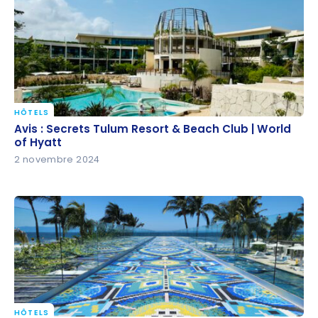
Bonvoy
HÔTELS
Avis : Secrets Tulum Resort & Beach Club | World of
Avis : Secrets Tulum Resort & Beach Club | World
Hyatt
of Hyatt
2 novembre 2024
HÔTELS