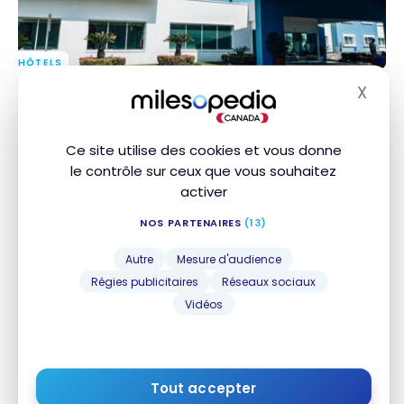
HÔTELS
Avis : Courtyard Cancun Airport | Marriott Bonvoy
Avis : Courtyard Cancun Airport | Marriott Bonvoy
X
Masq
5 mai 2023
Ce site utilise des cookies et vous donne
le contrôle sur ceux que vous souhaitez
activer
NOS PARTENAIRES
(13)
Autre
Mesure d'audience
Régies publicitaires
Réseaux sociaux
HÔTELS
Vidéos
Avis : Fairfield Inn & Suites Cancun Airport | Marriott
Avis : Fairfield Inn & Suites Cancun Airport |
Bonvoy
Marriott Bonvoy
2 mai 2023
Tout accepter