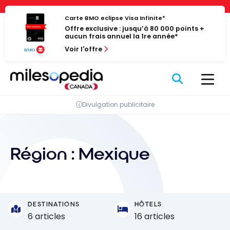
Passer
Panneau de gestion des cookies
au
Carte BMO eclipse Visa Infinite*
Offre exclusive : jusqu’à 80 000 points +
contenu
aucun frais annuel la 1re année*
Voir l'offre
Divulgation publicitaire
Région :
Mexique
DESTINATIONS
HÔTELS
6 articles
16 articles