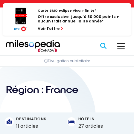
Passer
Panneau de gestion des cookies
au
Carte BMO eclipse Visa Infinite*
Offre exclusive : jusqu’à 80 000 points +
contenu
aucun frais annuel la 1re année*
Voir l'offre
Divulgation publicitaire
Région :
France
DESTINATIONS
HÔTELS
11 articles
27 articles