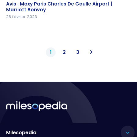
Avis : Moxy Paris Charles De Gaulle Airport | Marriott
Avis : Moxy Paris Charles De Gaulle Airport |
Bonvoy
Marriott Bonvoy
28 février 2023
1
2
3
Milesopedia