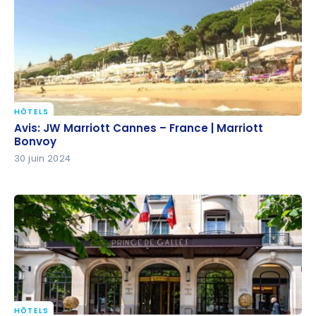
HÔTELS
Avis: JW Marriott Cannes – France | Marriott
Avis: JW Marriott Cannes – France | Marriott
Bonvoy
Bonvoy
30 juin 2024
HÔTELS