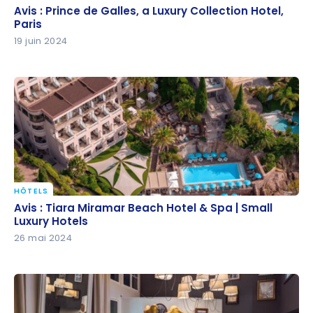
Avis : Prince de Galles, a Luxury Collection Hotel,
Avis : Prince de Galles, a Luxury Collection Hotel,
Paris
Paris
19 juin 2024
HÔTELS
Avis : Tiara Miramar Beach Hotel & Spa | Small
Avis : Tiara Miramar Beach Hotel & Spa | Small
Luxury Hotels
Luxury Hotels
26 mai 2024