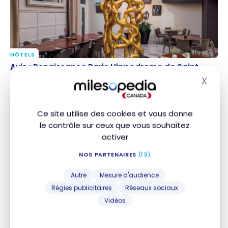
HÔTELS
Avis : Renaissance Paris Hippodrome de Saint-
Avis : Renaissance Paris Hippodrome de Saint-
Cloud, Paris (France) | Marriott Bonvoy
Cloud, Paris (France) | Marriott Bonvoy
X
Masq
5 mars 2024
Ce site utilise des cookies et vous donne
le contrôle sur ceux que vous souhaitez
activer
NOS PARTENAIRES
(13)
Autre
Mesure d'audience
Régies publicitaires
Réseaux sociaux
HÔTELS
Vidéos
Avis : Parchamp Paris Boulogne a Tribute Portfolio |
Avis : Parchamp Paris Boulogne a Tribute Portfolio
Mariott Bonvoy
| Mariott Bonvoy