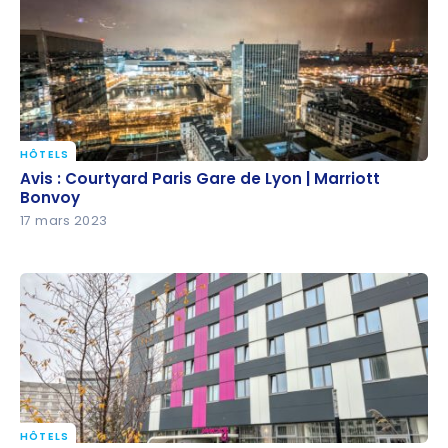
HÔTELS
Avis : Courtyard Paris Gare de Lyon | Marriott
Avis : Courtyard Paris Gare de Lyon | Marriott
Bonvoy
Bonvoy
17 mars 2023
HÔTELS