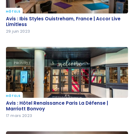
HÔTELS
Avis : Ibis Styles Ouistreham, France | Accor Live
Avis : Ibis Styles Ouistreham, France | Accor Live
Limitless
Limitless
29 juin 2023
HÔTELS
Avis : Hôtel Renaissance Paris La Défense | Marriott
Avis : Hôtel Renaissance Paris La Défense |
Bonvoy
Marriott Bonvoy
17 mars 2023