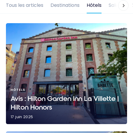
Tous les articles
Destinations
Hôtels
Salons d'
HÔTELS
Avis : Hilton Garden Inn La Villette |
Hilton Honors
17 juin 2025
Avis : Hilton Garden Inn La Villette | Hilton Honors