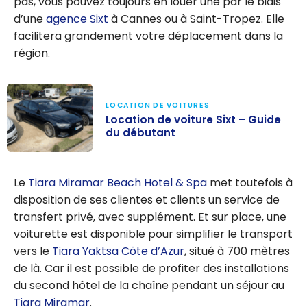
pas, vous pouvez toujours en louer une par le biais
d’une
agence Sixt
à Cannes ou à Saint-Tropez. Elle
facilitera grandement votre déplacement dans la
région.
LOCATION DE VOITURES
Location de voiture Sixt – Guide
du débutant
Location de
voiture Sixt –
Le
Tiara Miramar Beach Hotel & Spa
met toutefois à
Guide du
disposition de ses clientes et clients un service de
débutant
transfert privé, avec supplément. Et sur place, une
voiturette est disponible pour simplifier le transport
vers le
Tiara Yaktsa Côte d’Azur
, situé à 700 mètres
de là. Car il est possible de profiter des installations
du second hôtel de la chaîne pendant un séjour au
Tiara Miramar
.