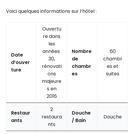
Voici quelques informations sur l’hôtel :
Ouvertu
re dans
les
années
Nombre
60
Date
30,
de
chambr
d’ouver
rénovati
chambr
es et
ture
ons
es
suites
majeure
s en
2016
2
Restaur
Douche
restaura
Douche
ants
/ Bain
nts