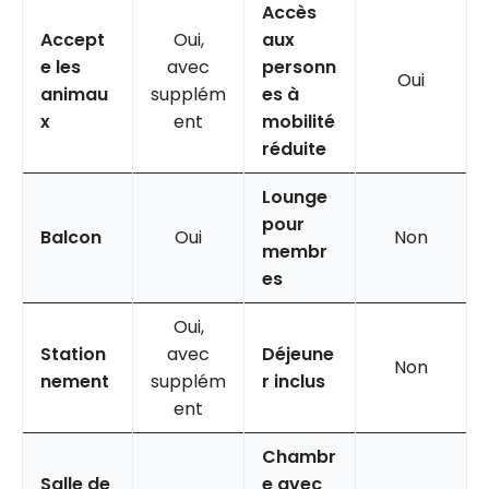
Accès
Accept
Oui,
aux
e les
avec
personn
Oui
animau
supplém
es à
x
ent
mobilité
réduite
Lounge
pour
Balcon
Oui
Non
membr
es
Oui,
Station
avec
Déjeune
Non
nement
supplém
r inclus
ent
Chambr
Salle de
e avec