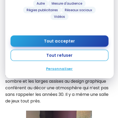
Autre
Mesure d'audience
Régies publicitaires
Réseaux sociaux
Vidéos
Tout accepter
À peine arrivée, une sensation de bien-être se fait
ressentir alors que de doux effluves de fleur
d’oranger éveillent nos sens. L’accueil est empreint
Tout refuser
de chaleur, l’équipe fait preuve d’une grande
convivialité. Les formalités se déroulent sur un
Personnaliser
fauteuil au centre du lobby, où le bois de chêne
sombre et les larges assises au design graphique
confèrent au décor une atmosphère qui n’est pas
sans rappeler les années 30. Il y a même une salle
de jeux tout près.