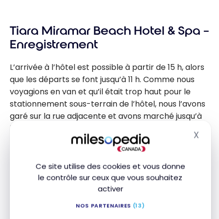
Tiara Miramar Beach Hotel & Spa –
Enregistrement
L’arrivée à l’hôtel est possible à partir de 15 h, alors
que les départs se font jusqu’à 11 h. Comme nous
voyagions en van et qu’il était trop haut pour le
stationnement sous-terrain de l’hôtel, nous l’avons
garé sur la rue adjacente et avons marché jusqu’à
l’entrée de l’hôtel, à quelques mètres de là. Le
X
Masq
stationnement sur la rue est gratuit, mais le
stationnement sous-terrain est payant.
Ce site utilise des cookies et vous donne
le contrôle sur ceux que vous souhaitez
activer
NOS PARTENAIRES
(13)