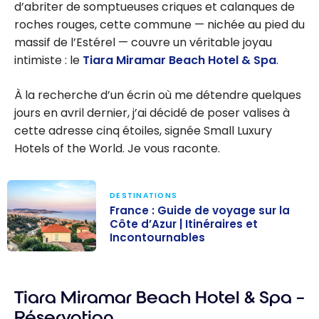
d’abriter de somptueuses criques et calanques de
roches rouges, cette commune — nichée au pied du
massif de l’Estérel — couvre un véritable joyau
intimiste : le
Tiara Miramar Beach Hotel & Spa
.
À la recherche d’un écrin où me détendre quelques
jours en avril dernier, j’ai décidé de poser valises à
cette adresse cinq étoiles, signée Small Luxury
Hotels of the World. Je vous raconte.
DESTINATIONS
France : Guide de voyage sur la
Côte d’Azur | Itinéraires et
Incontournables
France : Guide
de voyage sur
Tiara Miramar Beach Hotel & Spa –
la Côte d’Azur |
Itinéraires et
Réservation