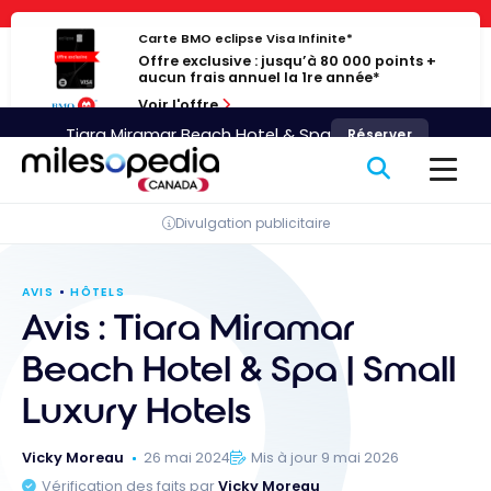
Passer
Panneau de gestion des cookies
au
Carte BMO eclipse Visa Infinite*
Offre exclusive : jusqu’à 80 000 points +
contenu
aucun frais annuel la 1re année*
Voir l'offre
Tiara Miramar Beach Hotel & Spa
Réserver
Divulgation publicitaire
AVIS
HÔTELS
Avis : Tiara Miramar
Beach Hotel & Spa | Small
Luxury Hotels
Vicky Moreau
26 mai 2024
Mis à jour 9 mai 2026
Vérification des faits par
Vicky Moreau