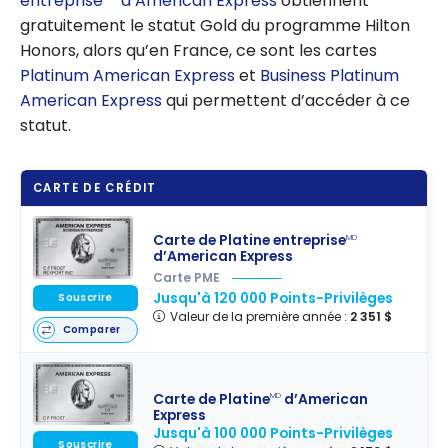
entreprise
d’American Express
obtiennent
partenariat
gratuitement le statut Gold du programme Hilton
exclusif
Honors, alors qu’en France, ce sont les cartes
Platinum American Express
et
Business Platinum
American Express
qui permettent d’accéder à ce
statut.
CARTE DE CRÉDIT
Carte de Platine entreprise
MD
d’American Express
Carte PME
Jusqu'à 120 000 Points-Privilèges
Souscrire
Valeur de la première année :
2 351 $
Comparer
Carte de Platine
d’American
MD
Express
Jusqu'à 100 000 Points-Privilèges
Souscrire