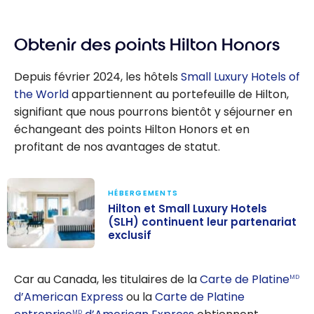
Obtenir des points Hilton Honors
Depuis février 2024, les hôtels
Small Luxury Hotels of
the World
appartiennent au portefeuille de Hilton,
signifiant que nous pourrons bientôt y séjourner en
échangeant des points Hilton Honors et en
profitant de nos avantages de statut.
HÉBERGEMENTS
Hilton et Small Luxury Hotels
(SLH) continuent leur partenariat
exclusif
Hilton et Small
Luxury Hotels
Car au Canada, les titulaires de la
Carte de Platine
MD
(SLH)
d’American Express
ou la
Carte de Platine
continuent leur
MD