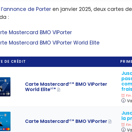
s
l’annonce de Porter
en janvier 2025, deux cartes de
a :
rte Mastercard BMO VIPorter
rte Mastercard BMO VIPorter World Elite
E DE CRÉDIT
PRIME
Jusq
pass
com
Carte Mastercard
* BMO VIPorter
MD
frai
World Elite
*
MD
Fin
Va
Jusq
la p
Carte Mastercard
* BMO VIPorter
MD
Fin
Va