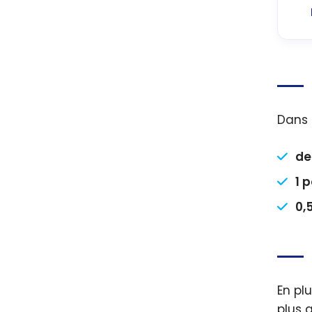
Dans l
de
1 p
0,
En plu
plus a