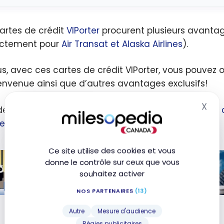
artes de crédit
VIPorter
procurent plusieurs avantag
ectement pour
Air Transat et Alaska Airlines
).
us, avec ces cartes de crédit VIPorter, vous pouvez 
envenue ainsi que d’autres avantages exclusifs!
X
e l’inspiration, lisez notre article sur plusieurs
idées 
Mas
er
.
Ce site utilise des cookies et vous
15 idées de destinations où partir
donne le contrôle sur ceux que vous
avec 50 000 points VIPorter
souhaitez activer
19 avril 2025
NOS PARTENAIRES
(13)
ées
No
Autre
Mesure d'audience
é V
Régies publicitaires