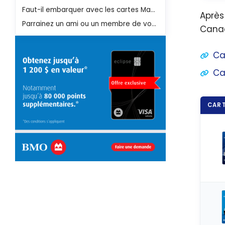
Faut-il embarquer avec les cartes Mastercard BMO VIPorter ?
Aprè
Parrainez un ami ou un membre de votre famille
Canad
Ca
Ca
CART