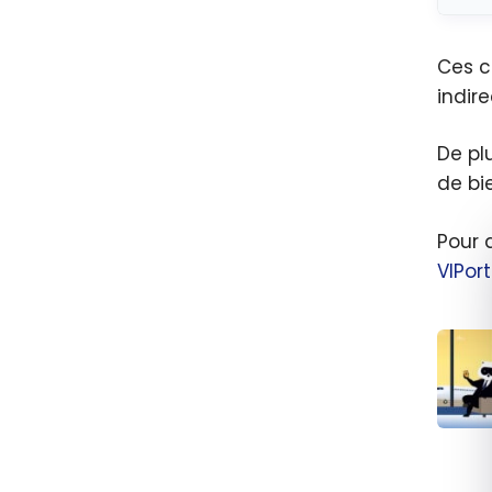
Ces c
indir
De pl
de bi
Pour d
VIPort
15 id
de