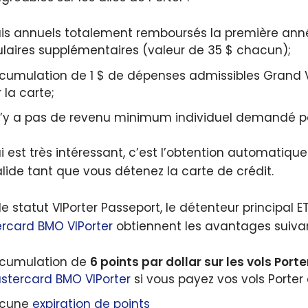
ais annuels totalement remboursés la première ann
tulaires supplémentaires (valeur de
35 $
chacun);
cumulation de 1 $ de dépenses admissibles Grand
 la carte;
 n’y a pas de revenu minimum individuel demandé po
i est très intéressant, c’est l’obtention automatiqu
alide tant que vous détenez la carte de crédit.
e statut VIPorter Passeport, le détenteur principal ET
rcard BMO VIPorter
obtiennent les avantages suivan
cumulation de
6 points par dollar sur les vols Porte
stercard BMO VIPorter
si vous payez vos vols Porter 
cune
expiration de points