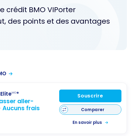
de crédit BMO VIPorter
t, des points et des avantages
BMO
Elite
*
MD
Souscrire
asser aller-
 Aucuns frais
Comparer
En savoir plus