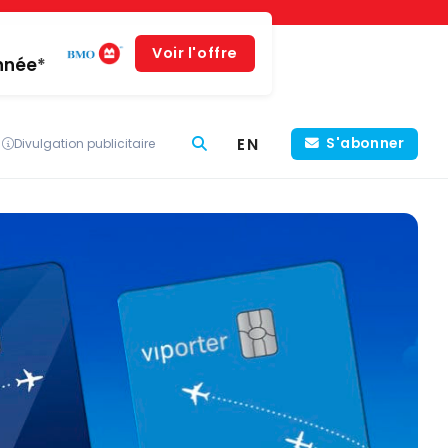
Voir l'offre
année*
EN
S'abonner
Divulgation publicitaire