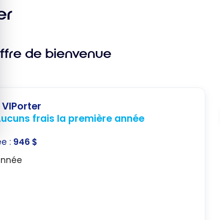
hangez
er
s points
ec Air
ansat et
ffre de bienvenue
aska
lines
 VIPorter
ucuns frais la première année
ée :
946 $
année