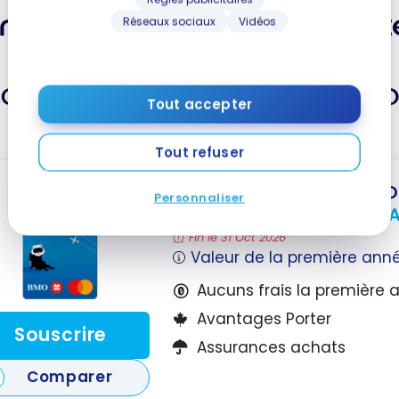
natio
Éc
rte Mastercard BMO VIPort
Réseaux sociaux
Vidéos
vo
av
Tr
Carte Mastercard BMO VIPorter – O
0
Al
Tout accepter
s
Air
er
Tout refuser
Carte Mastercard
* BMO
MD
Personnaliser
Jusqu'à 40 000 Points + A
Fin le 31 Oct 2026
Valeur de la première ann
Aucuns frais la première 
Avantages Porter
Souscrire
Assurances achats
Comparer