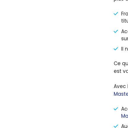
Fr
ti
Ac
sur
Il
Ce qu
est v
Avec l
Maste
Ac
Ma
Au