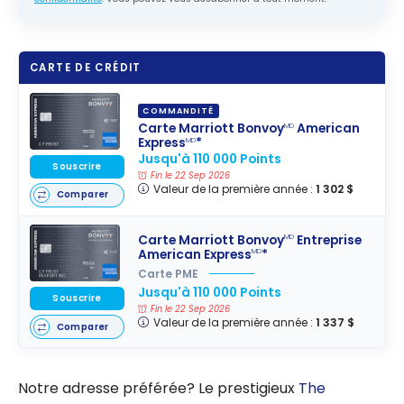
CARTE DE CRÉDIT
COMMANDITÉ
Carte Marriott Bonvoy
American
MD
Express
*
MD
Jusqu'à 110 000 Points
Souscrire
Fin le 22 Sep 2026
Valeur de la première année :
1 302 $
Comparer
Carte Marriott Bonvoy
Entreprise
MD
American Express
*
MD
Carte PME
Jusqu'à 110 000 Points
Souscrire
Fin le 22 Sep 2026
Valeur de la première année :
1 337 $
Comparer
Notre adresse préférée? Le prestigieux
The