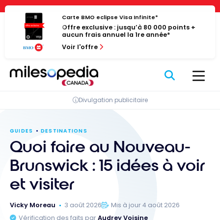
Passer
Panneau de gestion des cookies
au
Carte BMO eclipse Visa Infinite*
Offre exclusive : jusqu’à 80 000 points +
contenu
aucun frais annuel la 1re année*
Voir l'offre
Divulgation publicitaire
GUIDES
DESTINATIONS
Quoi faire au Nouveau-
Brunswick : 15 idées à voir
et visiter
Vicky Moreau
3 août 2026
Mis à jour 4 août 2026
Vérification des faits par
Audrey Voisine