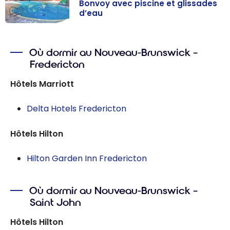
Bonvoy avec piscine et glissades
d’eau
Canada : Les
hôtels Marriott
Où dormir au Nouveau-Brunswick –
Bonvoy avec
Fredericton
piscine et
glissades d’eau
Hôtels Marriott
Delta Hotels Fredericton
Hôtels Hilton
Hilton Garden Inn Fredericton
Où dormir au Nouveau-Brunswick –
Saint John
Hôtels Hilton