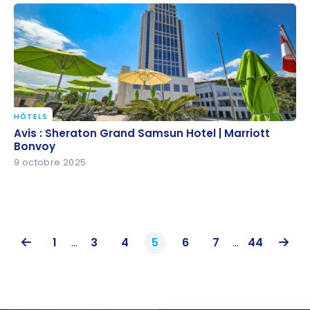
HÔTELS
Avis : Sheraton Grand Samsun Hotel | Marriott
Avis : Sheraton Grand Samsun Hotel | Marriott
Bonvoy
Bonvoy
9 octobre 2025
1
...
3
4
5
6
7
...
44