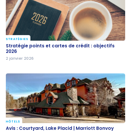
STRATÉGIES
Stratégie points et cartes de crédit : objectifs 2026
Stratégie points et cartes de crédit : objectifs
2026
2 janvier 2026
HÔTELS
Avis : Courtyard, Lake Placid | Marriott Bonvoy
Avis : Courtyard, Lake Placid | Marriott Bonvoy