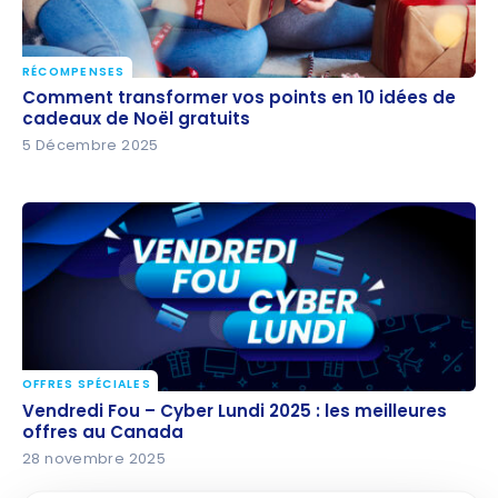
RÉCOMPENSES
Comment transformer vos points en 10 idées de
Comment transformer vos points en 10 idées de
cadeaux de Noël gratuits
cadeaux de Noël gratuits
5 Décembre 2025
OFFRES SPÉCIALES
Vendredi Fou – Cyber Lundi 2025 : les meilleures
Vendredi Fou – Cyber Lundi 2025 : les meilleures
offres au Canada
offres au Canada
28 novembre 2025