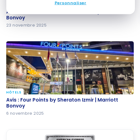
Personnaliser
HÔTELS
Avis: JW Marriott Crete Resort and Spa | Marriott
Avis: JW Marriott Crete Resort and Spa | Marriott
Bonvoy
Bonvoy
23 novembre 2025
HÔTELS
Avis : Four Points by Sheraton Izmir | Marriott
Avis : Four Points by Sheraton Izmir | Marriott
Bonvoy
Bonvoy
6 novembre 2025