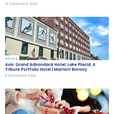
12 Décembre 2025
HÔTELS
Avis: Grand Adirondack Hotel, Lake Placid, A Tribute
Avis: Grand Adirondack Hotel, Lake Placid, A
Portfolio Hotel | Marriott Bonvoy
Tribute Portfolio Hotel | Marriott Bonvoy
9 Décembre 2025