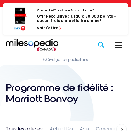
Passer
Panneau de gestion des cookies
au
Carte BMO eclipse Visa Infinite*
Offre exclusive : jusqu’à 80 000 points +
contenu
aucun frais annuel la 1re année*
Voir l'offre
Divulgation publicitaire
Programme de fidélité :
Marriott Bonvoy
Tous les articles
Actualités
Avis
Concours
En