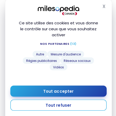
X
Masq
Ce site utilise des cookies et vous donne
le contrôle sur ceux que vous souhaitez
activer
NOS PARTENAIRES
(13)
OFFRES SPÉCIALES
Marriott Bonvoy : Les promotions du Vendredi fou
Marriott Bonvoy : Les promotions du Vendredi fou
Autre
Mesure d'audience
2025
2025
Régies publicitaires
Réseaux sociaux
25 novembre 2025
Vidéos
Tout accepter
Tout refuser