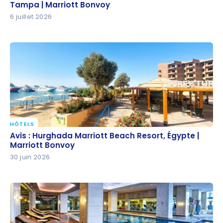
| Marriott Bonvoy
Tampa | Marriott Bonvoy
6 juillet 2026
HÔTELS
Avis : Hurghada Marriott Beach Resort, Égypte |
Avis : Hurghada Marriott Beach Resort, Égypte |
Marriott Bonvoy
Marriott Bonvoy
30 juin 2026