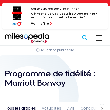
Passer
Panneau de gestion des cookies
au
Carte BMO eclipse Visa Infinite*
Offre exclusive : jusqu’à 80 000 points +
contenu
aucun frais annuel la 1re année*
Voir l'offre
Divulgation publicitaire
Programme de fidélité :
Marriott Bonvoy
Tous les articles
Actualités
Avis
Concours
En