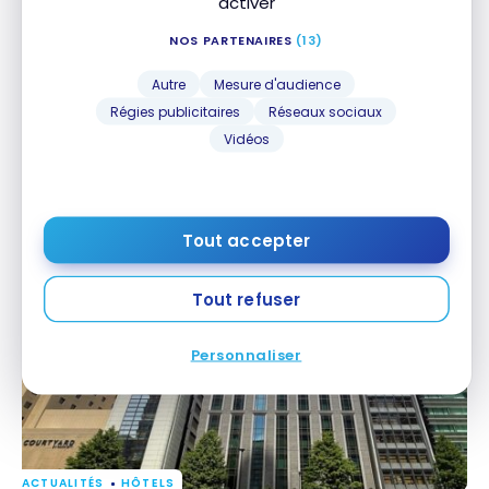
activer
NOS PARTENAIRES
(13)
Autre
Mesure d'audience
Régies publicitaires
Réseaux sociaux
Vidéos
HÔTELS
Autograph Osaka : avis sur l’hôtel Marriott Bonvoy
Autograph Osaka : avis sur l’hôtel Marriott Bonvoy
Tout accepter
8 mai 2026
Tout refuser
Personnaliser
ACTUALITÉS
HÔTELS