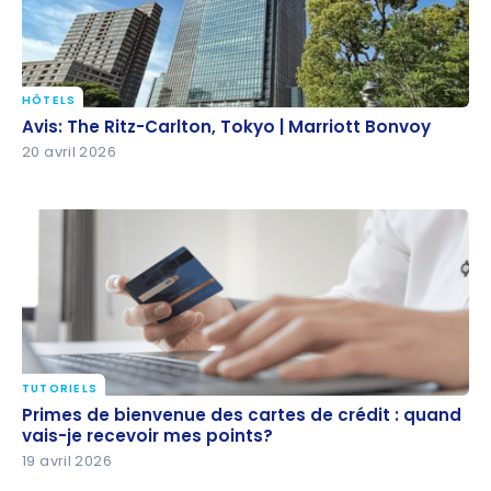
HÔTELS
Avis: The Ritz-Carlton, Tokyo | Marriott Bonvoy
Avis: The Ritz-Carlton, Tokyo | Marriott Bonvoy
20 avril 2026
TUTORIELS
Primes de bienvenue des cartes de crédit : quand
Primes de bienvenue des cartes de crédit : quand
vais-je recevoir mes points?
vais-je recevoir mes points?
19 avril 2026