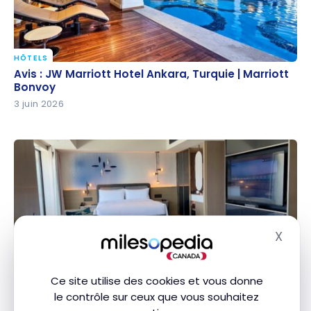
HÔTELS
Avis : JW Marriott Hotel Ankara, Turquie | Marriott
Avis : JW Marriott Hotel Ankara, Turquie | Marriott
Bonvoy
Bonvoy
3 juin 2026
X
Masq
HÔTELS
Avis : Marriott Nagasaki, Japon | Marriott Bonvoy
Avis : Marriott Nagasaki, Japon | Marriott Bonvoy
Ce site utilise des cookies et vous donne
15 mai 2026
le contrôle sur ceux que vous souhaitez