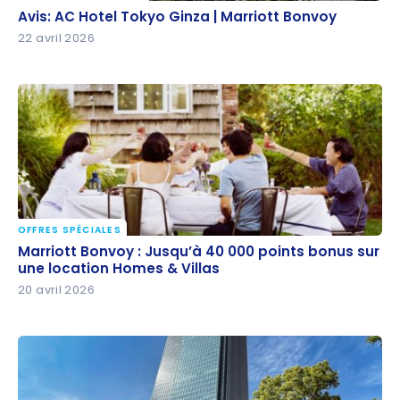
Avis: AC Hotel Tokyo Ginza | Marriott Bonvoy
Avis: AC Hotel Tokyo Ginza | Marriott Bonvoy
22 avril 2026
OFFRES SPÉCIALES
Marriott Bonvoy : Jusqu’à 40 000 points bonus sur
Marriott Bonvoy : Jusqu’à 40 000 points bonus sur
une location Homes & Villas
une location Homes & Villas
20 avril 2026