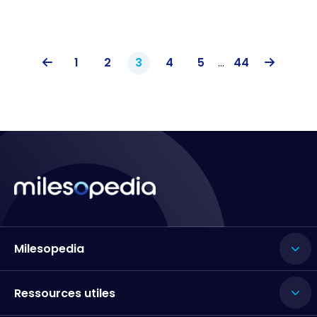
1
2
3
4
5
...
44
Milesopedia
Ressources utiles