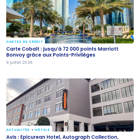
CARTES DE CRÉDIT
Carte Cobalt : jusqu’à 72 000 points Marriott
Carte Cobalt : jusqu’à 72 000 points Marriott
Bonvoy grâce aux Points-Privilèges
Bonvoy grâce aux Points-Privilèges
9 juillet 2026
ACTUALITÉS
HÔTELS
Avis : Epicurean Hotel, Autograph Collection, Tampa
Avis : Epicurean Hotel, Autograph Collection,