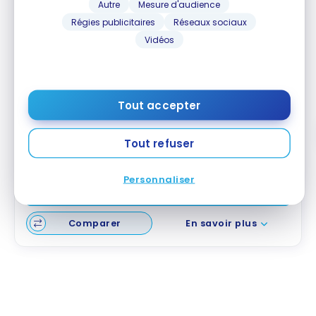
Autre
Mesure d'audience
Régies publicitaires
Réseaux sociaux
Vidéos
Carte Tim
Mastercard avec garantie
MD
20 $ en carte-cadeau Tim Hortons
Valeur de la première année :
124 $
Tout accepter
2 points par dollar à l'épicerie
2 points par dollar pour l'essence
Tout refuser
Aucuns frais annuels
Personnaliser
Souscrire
Comparer
En savoir plus