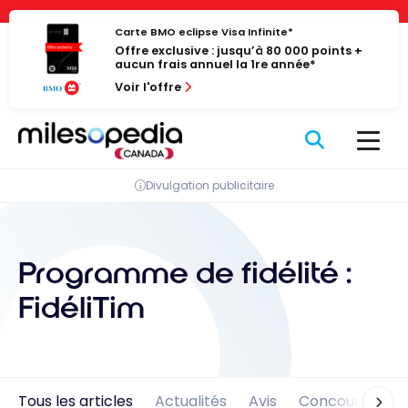
Passer
Panneau de gestion des cookies
au
Carte BMO eclipse Visa Infinite*
Offre exclusive : jusqu’à 80 000 points +
contenu
aucun frais annuel la 1re année*
Voir l'offre
Divulgation publicitaire
Programme de fidélité :
FidéliTim
Tous les articles
Actualités
Avis
Concours
En