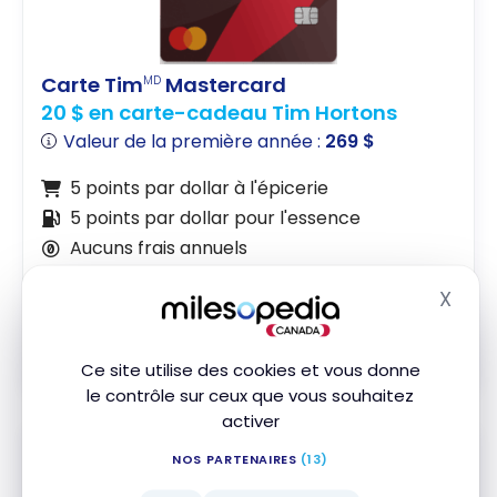
Carte Tim
Mastercard
MD
20 $ en carte-cadeau Tim Hortons
Valeur de la première année :
269 $
5 points par dollar à l'épicerie
5 points par dollar pour l'essence
Aucuns frais annuels
X
Souscrire
Masq
Comparer
En savoir plus
Ce site utilise des cookies et vous donne
le contrôle sur ceux que vous souhaitez
activer
NOS PARTENAIRES
(13)