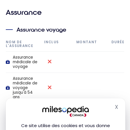
Assurance
Assurance voyage
NOM DE
INCLUS
MONTANT
DURÉE
L'ASSURANCE
Assurance
médicale de
voyage
Assurance
médicale de
voyage
jusqu'à 54
ans
X
Masq
Assurance
médicale de
voyage
jusqu'à 64
Ce site utilise des cookies et vous donne
ans