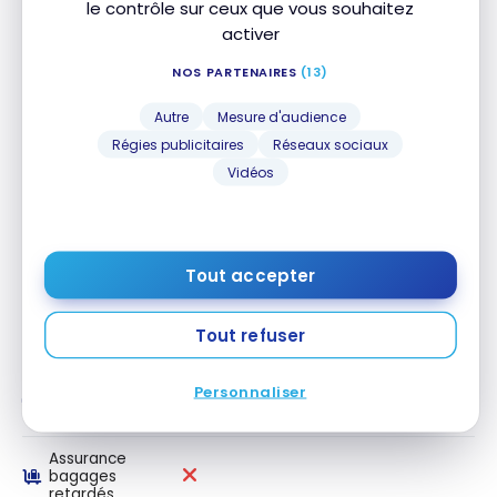
le contrôle sur ceux que vous souhaitez
activer
Assurance
médicale de
voyage 65+
NOS PARTENAIRES
(13)
Assurance
Autre
Mesure d'audience
annulation de
Régies publicitaires
Réseaux sociaux
voyage
Vidéos
Assurance
interruption
de voyage
Tout accepter
Assurance
accidents de
voyage des
transporteurs
Tout refuser
publics
Personnaliser
Assurance
retard de vol
Assurance
bagages
retardés