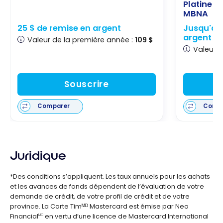
Platine P
MBNA
25 $ de remise en argent
Jusqu'à 1
argent
Valeur de la première année :
109 $
Valeur d
Souscrire
Comparer
Comp
Juridique
*Des conditions s’appliquent. Les taux annuels pour les achats
et les avances de fonds dépendent de l’évaluation de votre
demande de crédit, de votre profil de crédit et de votre
province. La Carte Timᴹᴰ Mastercard est émise par Neo
Financial
en vertu d’une licence de Mastercard International
MC