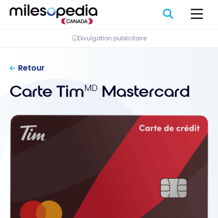
Passer
Panneau de gestion des cookies
au
contenu
Divulgation publicitaire
Retour
Carte Tim
Mastercard
MD