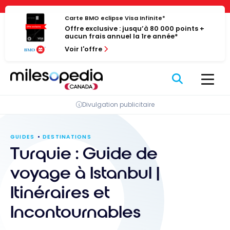
Passer
Panneau de gestion des cookies
au
Carte BMO eclipse Visa Infinite*
Offre exclusive : jusqu’à 80 000 points +
contenu
aucun frais annuel la 1re année*
Voir l'offre
Divulgation publicitaire
GUIDES
DESTINATIONS
Turquie : Guide de
voyage à Istanbul |
Itinéraires et
Incontournables