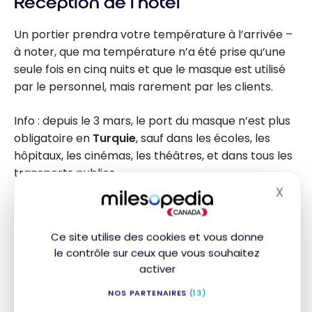
Réception de l’hôtel
Un portier prendra votre température à l’arrivée –
à noter, que ma température n’a été prise qu’une
seule fois en cinq nuits et que le masque est utilisé
par le personnel, mais rarement par les clients.
Info : depuis le 3 mars, le port du masque n’est plus
obligatoire en
Turquie
, sauf dans les écoles, les
hôpitaux, les cinémas, les théâtres, et dans tous les
transports publics.
X
Masq
La réception, comprenant deux comptoirs, est
située au bout d’un long corridor lumineux. Le
Ce site utilise des cookies et vous donne
personnel très dynamique et chaleureux vous
le contrôle sur ceux que vous souhaitez
reçoit avec un cocktail de bienvenue. J’ai aimé
activer
cette attention particulière.
NOS PARTENAIRES
(13)
Tout en me demandant mon passeport et