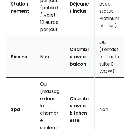
par jour
Station
Déjeune
avec
(public)
nement
r inclus
statut
/ Valet :
Platinum
12 euros
et plus)
par jour
Oui
Chambr
(Terrass
Piscine
Non
e avec
e pour la
balcon
suite E-
WOW)
Oui
(Massag
e dans
Chambr
la
e avec
Spa
Non
chambr
kitchen
e
ette
seuleme