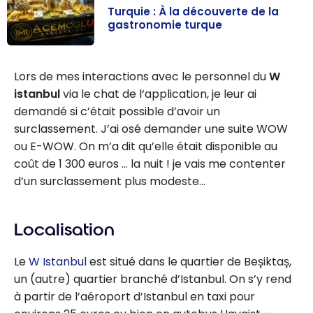
Turquie : À la découverte de la
gastronomie turque
Turquie : À la
découverte de
Lors de mes interactions avec le personnel du
W
la gastronomie
istanbul
via le chat de l‘application, je leur ai
turque
demandé si c’était possible d’avoir un
surclassement. J’ai osé demander une suite WOW
ou E-WOW. On m’a dit qu’elle était disponible au
coût de 1 300 euros … la nuit ! je vais me contenter
d’un surclassement plus modeste…
Localisation
Le
W Istanbul
est situé dans le quartier de Beşiktaş,
un (autre) quartier branché d’Istanbul. On s’y rend
à partir de l’aéroport d’Istanbul en taxi pour