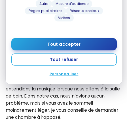
Autre
Mesure d'audience
ma
Carte Marriott BonvoyMC American Express
*
,
MD
Régies publicitaires
Réseaux sociaux
on m’informe que j’ai été surclassé dans une suite
Vidéos
« Fantastic » : une suite à une chambre (lit King).
On m’offre comme cadeau de bienvenue, soit les
déjeuners ou les 1 000 points. J’ai choisi tout
naturellement, les déjeuners.
Tout accepter
Tout refuser
Chambre
Personnaliser
Un employé m’accompagne jusqu’à la suite 258. La
suite est située tout juste derrière le W lounge. Nous
entendions la musique lorsque nous allions à la salle
de bain. Dans notre cas, nous n’avions aucun
problème, mais si vous avez le sommeil
moindrement léger, je vous conseille de demander
une chambre à l’opposé.