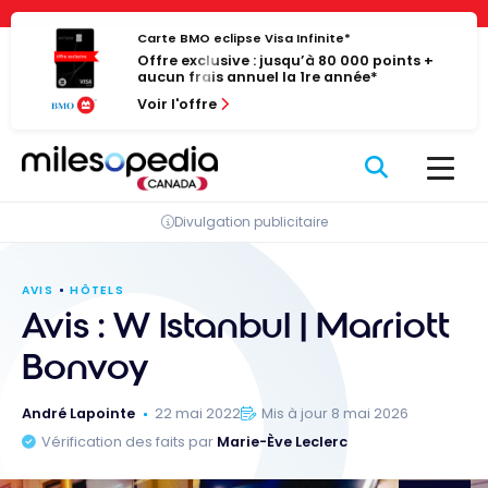
Passer
Panneau de gestion des cookies
au
Carte BMO eclipse Visa Infinite*
Offre exclusive : jusqu’à 80 000 points +
contenu
aucun frais annuel la 1re année*
Voir l'offre
Divulgation publicitaire
AVIS
HÔTELS
Avis : W Istanbul | Marriott
Bonvoy
André Lapointe
22 mai 2022
Mis à jour 8 mai 2026
Vérification des faits par
Marie-Ève Leclerc