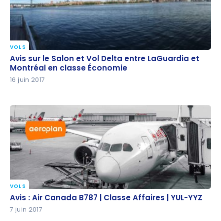
VOLS
Avis sur le Salon et Vol Delta entre LaGuardia et
Avis sur le Salon et Vol Delta entre LaGuardia et
Montréal en classe Économie
Montréal en classe Économie
16 juin 2017
VOLS
Avis : Air Canada B787 | Classe Affaires | YUL-YYZ
Avis : Air Canada B787 | Classe Affaires | YUL-YYZ
7 juin 2017