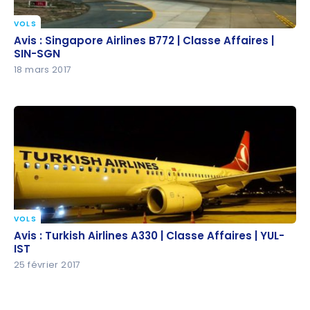
VOLS
Avis : Singapore Airlines B772 | Classe Affaires | SIN-
Avis : Singapore Airlines B772 | Classe Affaires |
SGN
SIN-SGN
18 mars 2017
VOLS
Avis : Turkish Airlines A330 | Classe Affaires | YUL-IST
Avis : Turkish Airlines A330 | Classe Affaires | YUL-
IST
25 février 2017