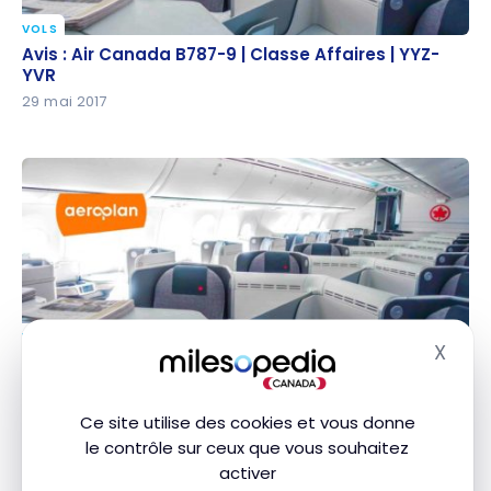
VOLS
Avis : Air Canada B787-9 | Classe Affaires | YYZ-YVR
Avis : Air Canada B787-9 | Classe Affaires | YYZ-
YVR
29 mai 2017
VOLS
X
Notre traversée du continent sur un Boeing 787-9
Masq
Notre traversée du continent sur un Boeing 787-9
avec Air Canada en 10 photos
avec Air Canada en 10 photos
20 mai 2017
Ce site utilise des cookies et vous donne
le contrôle sur ceux que vous souhaitez
activer