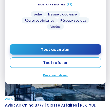
NOS PARTENAIRES
(13)
Autre
Mesure d'audience
Régies publicitaires
Réseaux sociaux
Vidéos
VOLS
Avis : Air China B737 | Classe Affaires | SGN-PEK
Avis : Air China B737 | Classe Affaires | SGN-PEK
31 mars 2017
Tout accepter
Tout refuser
Personnaliser
VOLS
Avis : Air China B777 | Classe Affaires | PEK-YUL
Avis : Air China B777 | Classe Affaires | PEK-YUL