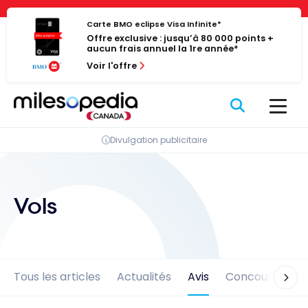
Passer
Panneau de gestion des cookies
au
Carte BMO eclipse Visa Infinite*
Offre exclusive : jusqu’à 80 000 points +
contenu
aucun frais annuel la 1re année*
Voir l'offre
Divulgation publicitaire
Vols
Tous les articles
Actualités
Avis
Concours
En