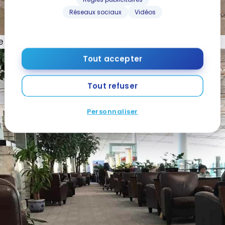
Réseaux sociaux
Vidéos
e du salon Air China à Pékin
Tout accepter
Tout refuser
Personnaliser