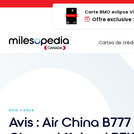
Passer
Panneau de gestion des cookies
au
Carte BMO eclipse Vi
Offre exclusive 
contenu
Cartes de crédi
AVIS
VOLS
Avis : Air China B777 