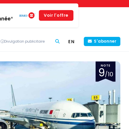
Voir l'offre
année*
EN
S'abonner
Divulgation publicitaire
NOTE
9
/10