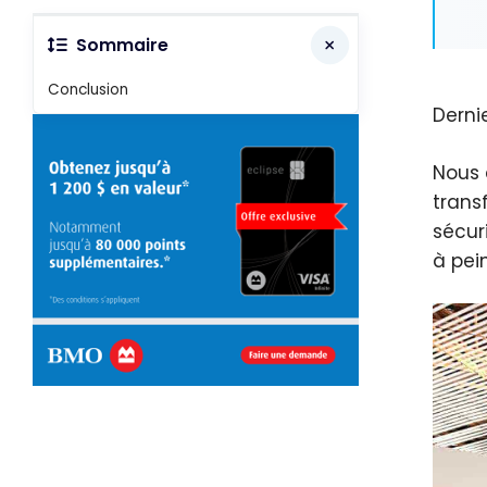
Sommaire
Conclusion
Derni
Nous 
trans
sécur
à pei