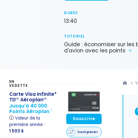
DURÉE
13:40
TUTORIEL
Guide : économiser sur les b
d'avion avec les points
EN
V
VEDETTE
Carte Visa Infinite*
TD
Aéroplan
MD
MD
Jusqu'à 40 000
Points Aéroplan
†
Valeur de la
Souscrire
première année :
1 503 $
Comparer