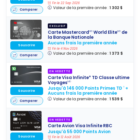
Fin le 22 Sep 2026
Valeur de la première année :
1 302 $
Comparer
EXCLUSIF
Carte Mastercard
World Elite
de
MD
MD
la Banque Nationale
Aucuns frais la première année
Souscrire
Fin le 4 Nov 2026
Valeur de la première année :
1 373 $
Comparer
EN VEDETTE
Carte Visa Infinite* TD Classe ultime
Voyages
MD
Jusqu'à 146 000 Points Primes TD
+
†
Souscrire
Aucuns frais la première année
Valeur de la première année :
1 539 $
Comparer
EN VEDETTE
Carte Avion Visa Infinite RBC
Jusqu'à 55 000 Points Avion
Souscrire
Fin le 12 Août 2026