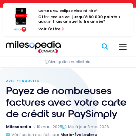
Passer
Panneau de gestion des cookies
au
Carte BMO eclipse Visa Infinite*
Offre exclusive : jusqu’à 80 000 points +
contenu
aucun frais annuel la 1re année*
Voir l'offre
Divulgation publicitaire
AVIS
PRODUITS
Payez de nombreuses
factures avec votre carte
de crédit sur PaySimply
Milesopedia
10 mars 2025
Mis à jour 8 mai 2026
Vérification des faits par
Marie-Ève Leclerc