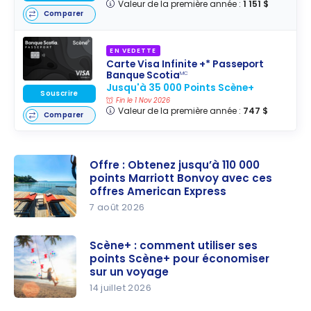
Valeur de la première année :
1 151 $
Comparer
EN VEDETTE
Carte Visa Infinite +* Passeport
Banque Scotia
MC
Jusqu'à 35 000 Points Scène+
Souscrire
Fin le 1 Nov 2026
Valeur de la première année :
747 $
Comparer
Offre : Obtenez jusqu’à 110 000
points Marriott Bonvoy avec ces
offres American Express
7 août 2026
Offre :
Obtenez
Scène+ : comment utiliser ses
points Scène+ pour économiser
jusqu’à
sur un voyage
110 000
14 juillet 2026
points
Scène+ :