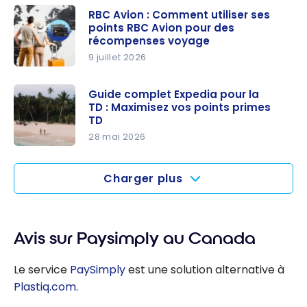
Marriott
comment
RBC Avion : Comment utiliser ses
Bonvoy
points RBC Avion pour des
utiliser ses
avec ces
récompenses voyage
points
offres
9 juillet 2026
Scène+
American
RBC Avion :
pour
Express
Comment
Guide complet Expedia pour la
économise
TD : Maximisez vos points primes
utiliser ses
r sur un
TD
points RBC
voyage
28 mai 2026
Avion pour
Guide
des
complet
récompen
Charger plus
Expedia
ses voyage
pour la TD :
Maximisez
Avis sur Paysimply au Canada
vos points
primes TD
Le service
PaySimply
est une solution alternative à
Plastiq.com
.