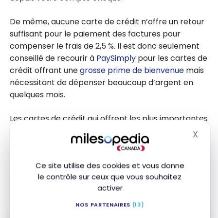
De même, aucune carte de crédit n’offre un retour
suffisant pour le paiement des factures pour
compenser le frais de 2,5 %. Il est donc seulement
conseillé de recourir à
PaySimply
pour les cartes de
crédit offrant une
grosse prime de bienvenue
mais
nécessitant de dépenser beaucoup d’argent en
quelques mois.
Les cartes de crédit qui offrent les plus importantes
primes de bienvenue au Canada sont du côté
X
Masq
d’
American Express
– et notamment
avec les
cartes PME
(accessibles également aux
Ce site utilise des cookies et vous donne
particuliers).
le contrôle sur ceux que vous souhaitez
activer
Voici plusieurs offres en cours :
NOS PARTENAIRES
(13)