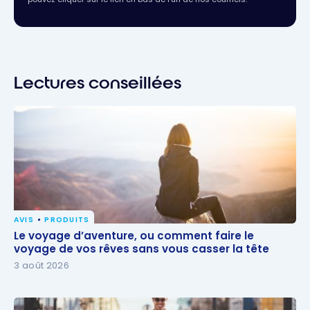
Lectures conseillées
AVIS
PRODUITS
Le voyage d’aventure, ou comment faire le voyage
Le voyage d’aventure, ou comment faire le
de vos rêves sans vous casser la tête
voyage de vos rêves sans vous casser la tête
3 août 2026