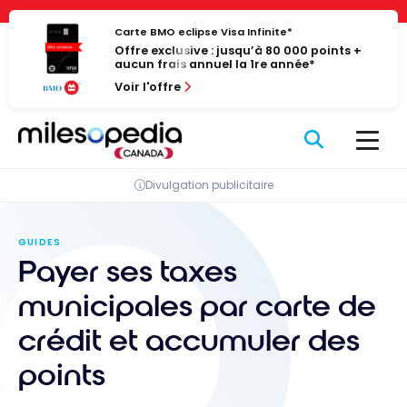
Passer
Panneau de gestion des cookies
au
Carte BMO eclipse Visa Infinite*
Offre exclusive : jusqu’à 80 000 points +
contenu
aucun frais annuel la 1re année*
Voir l'offre
Divulgation publicitaire
GUIDES
Payer ses taxes
municipales par carte de
crédit et accumuler des
points