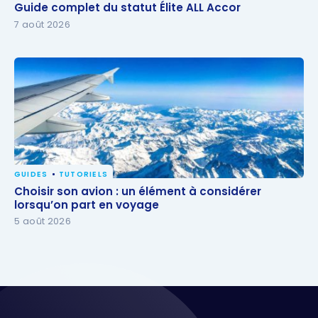
Guide complet du statut Élite ALL Accor
Guide complet du statut Élite ALL Accor
7 août 2026
GUIDES
TUTORIELS
Choisir son avion : un élément à considérer
Choisir son avion : un élément à considérer
lorsqu’on part en voyage
lorsqu’on part en voyage
5 août 2026