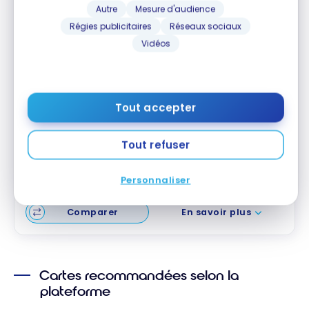
Carte Prestige Aéroplan
* American
MD
Autre
Mesure d'audience
Express
MD
Régies publicitaires
Réseaux sociaux
Jusqu'à 85 000 Points Aéroplan
Vidéos
Valeur de la première année :
2 130 $
Meilleure pour août 2026
3 fois les points
Tout accepter
Salons Feuille d’érableMC*
Tarif préférentiel
Tout refuser
Souscrire
Personnaliser
Comparer
En savoir plus
Cartes recommandées selon la
plateforme