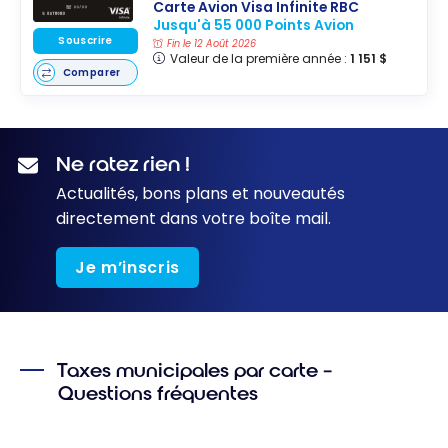
Carte Avion Visa Infinite RBC
Jusqu'à 55 000 Points Avion
Souscrire
Fin le 12 Août 2026
Valeur de la première année :
1 151 $
Comparer
Ne ratez rien !
Actualités, bons plans et nouveautés
directement dans votre boîte mail.
Je m’inscris
Taxes municipales par carte –
Questions fréquentes