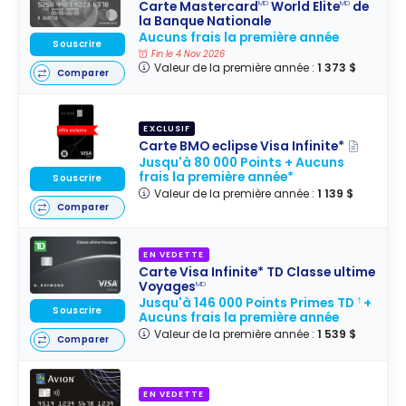
Carte Mastercard
World Elite
de
MD
MD
la Banque Nationale
Aucuns frais la première année
Souscrire
Fin le 4 Nov 2026
Valeur de la première année :
1 373 $
Comparer
EXCLUSIF
Carte BMO eclipse Visa Infinite*
Jusqu'à 80 000 Points + Aucuns
frais la première année*
Souscrire
Valeur de la première année :
1 139 $
Comparer
EN VEDETTE
Carte Visa Infinite* TD Classe ultime
Voyages
MD
Jusqu'à 146 000 Points Primes TD
+
†
Souscrire
Aucuns frais la première année
Valeur de la première année :
1 539 $
Comparer
EN VEDETTE