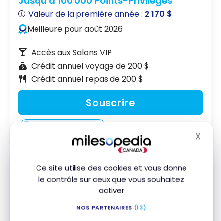
Jusqu'à 100 000 Points-Privilèges
Valeur de la première année :
2 170 $
Meilleure pour août 2026
Accès aux Salons VIP
Crédit annuel voyage de 200 $
Crédit annuel repas de 200 $
Souscrire
Comparer
En savoir plus
X
Masq
Ce site utilise des cookies et vous donne
le contrôle sur ceux que vous souhaitez
activer
NOS PARTENAIRES
(13)