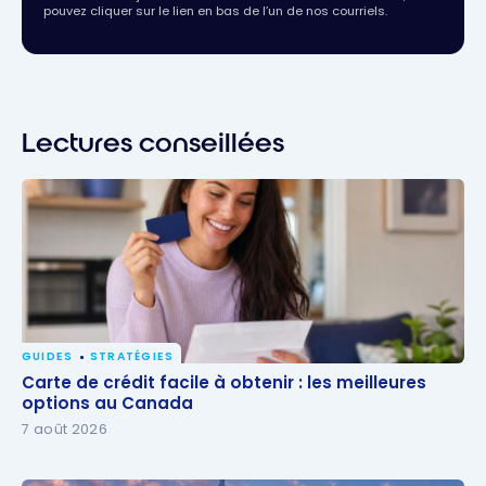
pouvez cliquer sur le lien en bas de l’un de nos courriels.
Lectures conseillées
GUIDES
STRATÉGIES
Carte de crédit facile à obtenir : les meilleures
Carte de crédit facile à obtenir : les meilleures
options au Canada
options au Canada
7 août 2026