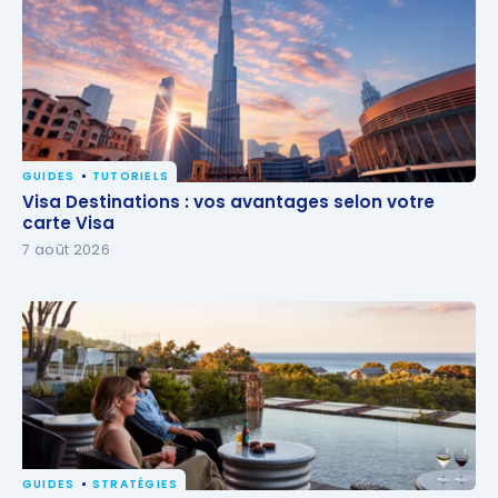
GUIDES
TUTORIELS
Visa Destinations : vos avantages selon votre carte
Visa Destinations : vos avantages selon votre
Visa
carte Visa
7 août 2026
GUIDES
STRATÉGIES