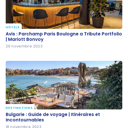
HÔTELS
Avis : Parchamp Paris Boulogne a Tribute Portfolio |
Avis : Parchamp Paris Boulogne a Tribute Portfolio
Mariott Bonvoy
| Mariott Bonvoy
29 novembre 2023
DESTINATIONS
Bulgarie : Guide de voyage | Itinéraires et
Bulgarie : Guide de voyage | Itinéraires et
Incontournables
Incontournables
18 novembre 2023