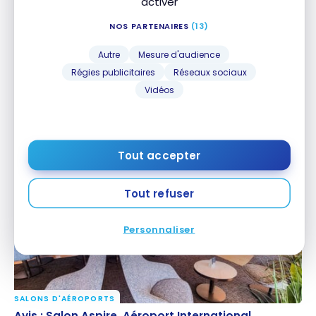
activer
NOS PARTENAIRES
(13)
Autre
Mesure d'audience
Régies publicitaires
Réseaux sociaux
Vidéos
SALONS D'AÉROPORTS
Avis : Salon Plaza Premium (vols domestiques),
Avis : Salon Plaza Premium (vols domestiques),
Aéroport International de Vancouver (YVR)
Aéroport International de Vancouver (YVR)
26 septembre 2023
Tout accepter
Tout refuser
Personnaliser
SALONS D'AÉROPORTS
Avis : Salon Aspire, Aéroport International d’Ottawa
Avis : Salon Aspire, Aéroport International