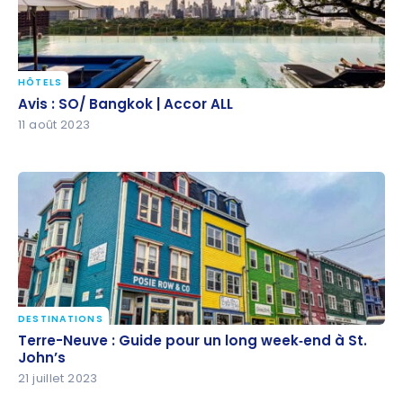
HÔTELS
Avis : SO/ Bangkok | Accor ALL
Avis : SO/ Bangkok | Accor ALL
11 août 2023
DESTINATIONS
Terre-Neuve : Guide pour un long week‑end à St.
Terre-Neuve : Guide pour un long week‑end à St.
John’s
John’s
21 juillet 2023