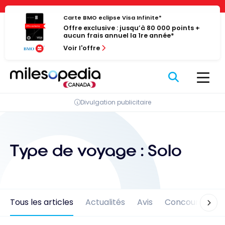
Passer
Panneau de gestion des cookies
au
Carte BMO eclipse Visa Infinite*
Offre exclusive : jusqu’à 80 000 points +
contenu
aucun frais annuel la 1re année*
Voir l'offre
Divulgation publicitaire
Type de voyage :
Solo
Tous les articles
Actualités
Avis
Concours
En