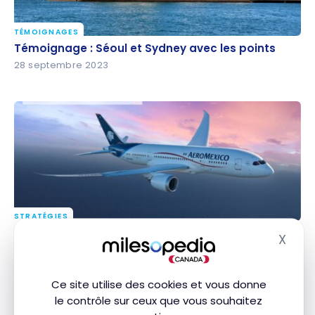
TÉMOIGNAGES
Témoignage : Séoul et Sydney avec les points
Témoignage : Séoul et Sydney avec les points
28 septembre 2023
STRATÉGIES
Voler avec Aeroméxico en utilisant les Miles Flying
Voler avec Aeroméxico en utilisant les Miles Flying
X
Masq
Blue
Blue
26 septembre 2023
Ce site utilise des cookies et vous donne
le contrôle sur ceux que vous souhaitez