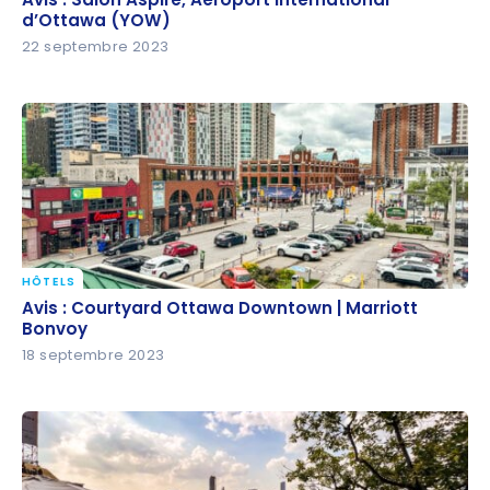
(YOW)
d’Ottawa (YOW)
22 septembre 2023
HÔTELS
Avis : Courtyard Ottawa Downtown | Marriott
Avis : Courtyard Ottawa Downtown | Marriott
Bonvoy
Bonvoy
18 septembre 2023