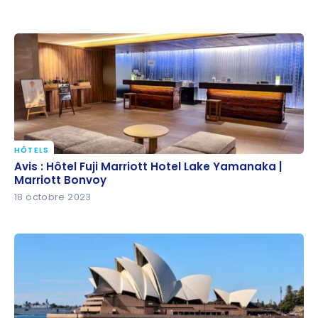
HÔTELS
Avis : Hôtel Fuji Marriott Hotel Lake Yamanaka |
Avis : Hôtel Fuji Marriott Hotel Lake Yamanaka |
Marriott Bonvoy
Marriott Bonvoy
18 octobre 2023