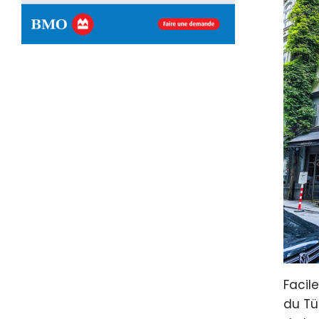
Facil
du Tün