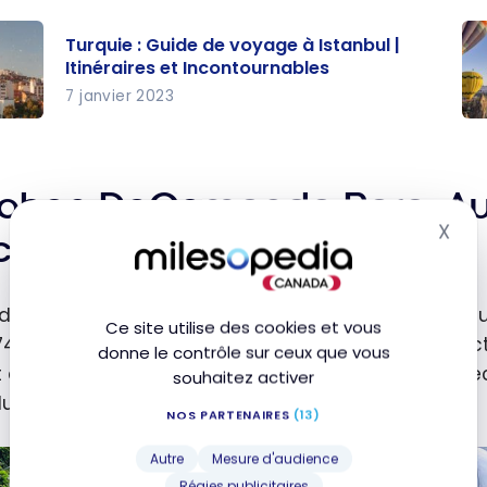
Turquie : Guide de voyage à Istanbul |
Itinéraires et Incontournables
7 janvier 2023
e :
Tu
 de
Gu
ge à
vo
ahan DeCamondo Pera, Aut
ul |
en
X
alisation
Mas
aires
C
ce
tour
Mo
 dans le quartier animé de Beyoğlu et installé dans
Ce site utilise des cookies et vous
s
èr
74 – le Adahan DeCamondo Pera, Autograph Collecti
donne le contrôle sur ceux que vous
t en gardant l’essence “vintage” de cet édifice. Avec 
souhaitez activer
lus récents hôtels-boutique d’Istanbul.
NOS PARTENAIRES
(13)
Autre
Mesure d'audience
Régies publicitaires