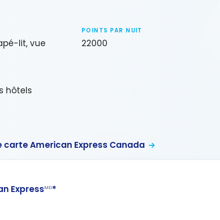
POINTS PAR NUIT
napé-lit, vue
22000
s hôtels
 carte American Express Canada
n Express
*
MD