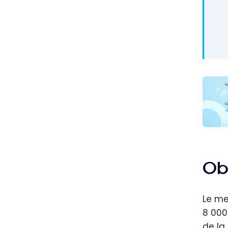
Les m
carte
Marri
Ob
Août 
Le me
8 000
de la