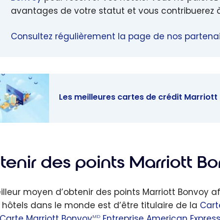
avantages de votre statut et vous contribuerez 
Consultez régulièrement la page de nos partenai
Les meilleures cartes de crédit Marriot
eilleures
s de crédit
ott Bonvoy -
tenir des points Marriott B
2026
illeur moyen d’obtenir des points Marriott Bonvoy a
 hôtels dans le monde est d’être titulaire de la
Cart
Carte Marriott Bonvoy
Entreprise American Expres
MD