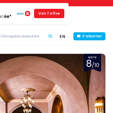
Voir l'offre
année*
EN
S'abonner
Divulgation publicitaire
NOTE
8
/10