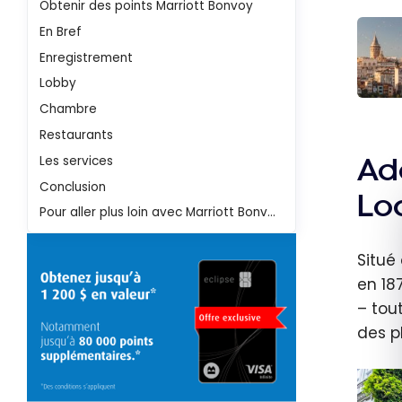
Obtenir des points Marriott Bonvoy
En Bref
Enregistrement
Lobby
Turqui
Chambre
Guide
Restaurants
voya
Ad
Les services
Istanb
Conclusion
Loc
Itinér
Pour aller plus loin avec Marriott Bonvoy
et
Incon
Situé
nable
en 18
– tou
des p