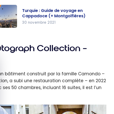
Turquie : Guide de voyage en
Cappadoce (+ Montgolfières)
30 novembre 2021
rquie :
ide de
yage
ograph Collection –
quer le bandeau des cookies
appado
 (+
ntgolfi
 un bâtiment construit par la famille Camondo –
es)
on, a subi une restauration complète – en 2022
ses 50 chambres, incluant 16 suites, il est l’un