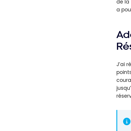
de la 
a pou
Ad
Ré
J’ai 
point
coura
jusqu
réser