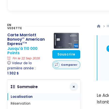
EN
H
VEDETTE
Carte Marriott
Bonvoy
American
MD
Express
*
MD
Jusqu'à 110 000
Points
Souscrire
Fin le 22 Sep 2026
Valeur de la
Comparer
première année :
1 302 $
Sommaire
Le Ad
Localisation
Istanb
Réservation