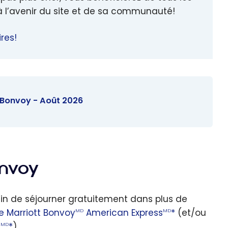
à l’avenir du site et de sa communauté!
res!
t Bonvoy - Août 2026
onvoy
fin de séjourner gratuitement dans plus de
e Marriott Bonvoy
American Express
*
(et/ou
MD
MD
s
*
).
MD