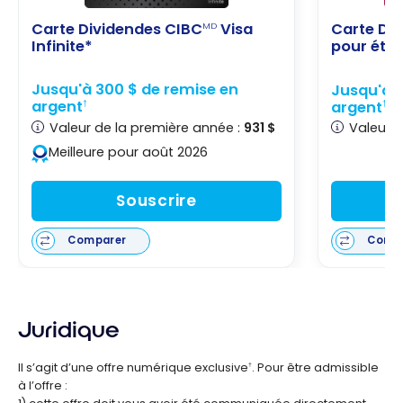
Carte Dividendes CIBC
Visa
Carte Di
MD
Infinite*
pour étu
Jusqu'à 300 $ de remise en
Jusqu'à 1
argent
argent
†
†
Valeur de la première année :
931 $
Valeur d
Meilleure pour août 2026
Souscrire
Comparer
Comp
Juridique
Il s’agit d’une offre numérique exclusive
. Pour être admissible
†
à l’offre :