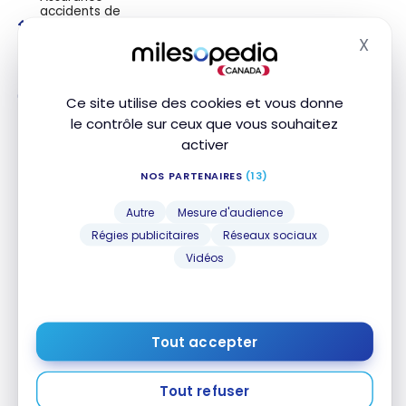
accidents de
voyage des
transporteurs
X
Masq
publics
Assurance
Ce site utilise des cookies et vous donne
retard de vol
le contrôle sur ceux que vous souhaitez
activer
Assurance
bagages
retardés
NOS PARTENAIRES
(13)
Assurance
Autre
Mesure d'audience
bagages
Régies publicitaires
Réseaux sociaux
perdus ou
volés
Vidéos
Perte/assurance
des véhicules
de location
Tout accepter
Assurance
contre le
cambriolage
Tout refuser
dans les