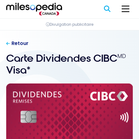
Passer
Panneau de gestion des cookies
au
contenu
Divulgation publicitaire
Retour
Carte Dividendes CIBC
MD
Visa*