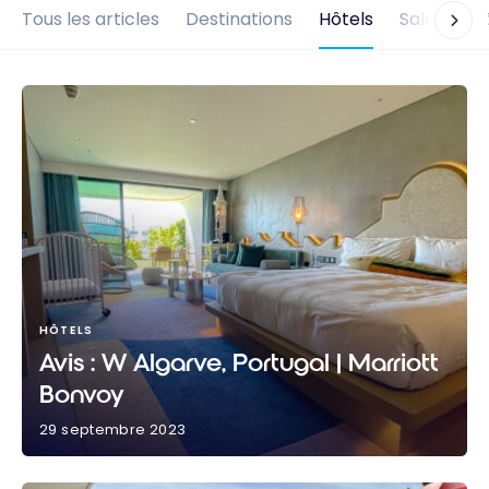
Tous les articles
Destinations
Hôtels
Salons d'
HÔTELS
Avis : W Algarve, Portugal | Marriott
Bonvoy
29 septembre 2023
Avis : W Algarve, Portugal | Marriott Bonvoy