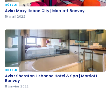
HÔTELS
Avis : Moxy Lisbon City | Marriott Bonvoy
Avis : Moxy Lisbon City | Marriott Bonvoy
16 avril 2022
HÔTELS
Avis : Sheraton Lisbonne Hotel & Spa | Marriott
Avis : Sheraton Lisbonne Hotel & Spa | Marriott
Bonvoy
Bonvoy
11 janvier 2022