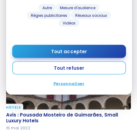
Autre
Mesure d'audience
Régies publicitaires
Réseaux sociaux
HÔTELS
Vidéos
Avis : The Ivens, Lisbonne, Autograph Collection |
Avis : The Ivens, Lisbonne, Autograph Collection |
Marriott Bonvoy
Marriott Bonvoy
26 juin 2022
Tout accepter
Tout refuser
Personnaliser
HÔTELS
Avis : Pousada Mosteiro de Guimarães, Small Luxury
Avis : Pousada Mosteiro de Guimarães, Small
Hotels
Luxury Hotels
15 mai 2022