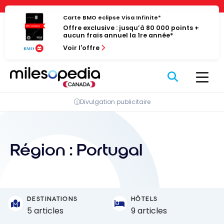
Passer
Panneau de gestion des cookies
au
Carte BMO eclipse Visa Infinite*
Offre exclusive : jusqu’à 80 000 points +
contenu
aucun frais annuel la 1re année*
Voir l'offre
Divulgation publicitaire
Région :
Portugal
DESTINATIONS
HÔTELS
5 articles
9 articles