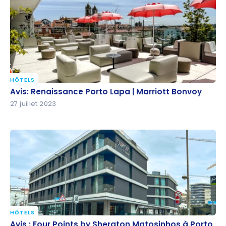
HÔTELS
Avis: Renaissance Porto Lapa | Marriott Bonvoy
Avis: Renaissance Porto Lapa | Marriott Bonvoy
27 juillet 2023
HÔTELS
Avis : Four Points by Sheraton Matosinhos à Porto |
Avis : Four Points by Sheraton Matosinhos à Porto