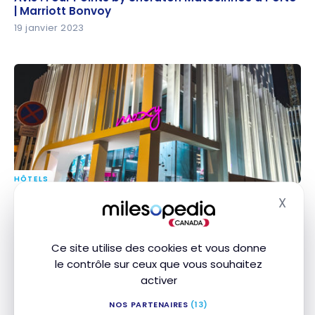
Marriott Bonvoy
| Marriott Bonvoy
19 janvier 2023
HÔTELS
Avis : Moxy Lisboa Oriente | Marriott Bonvoy
Avis : Moxy Lisboa Oriente | Marriott Bonvoy
X
Masq
1 Décembre 2022
Ce site utilise des cookies et vous donne
le contrôle sur ceux que vous souhaitez
activer
NOS PARTENAIRES
(13)