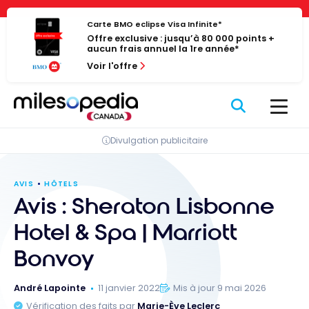
Passer
Panneau de gestion des cookies
au
Carte BMO eclipse Visa Infinite*
Offre exclusive : jusqu’à 80 000 points +
contenu
aucun frais annuel la 1re année*
Voir l'offre
Divulgation publicitaire
AVIS
HÔTELS
Avis : Sheraton Lisbonne
Hotel & Spa | Marriott
Bonvoy
André Lapointe
11 janvier 2022
Mis à jour 9 mai 2026
Vérification des faits par
Marie-Ève Leclerc