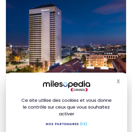
X
Masq
Réception du Sheraton Lisboa
Hotel & Spa
Ce site utilise des cookies et vous donne
le contrôle sur ceux que vous souhaitez
Avant mon arrivée, j’ai communiqué avec le
activer
personnel du Sheraton via le chat de l’application.
Je leur ai demandé si le lounge était ouvert.
NOS PARTENAIRES
(13)