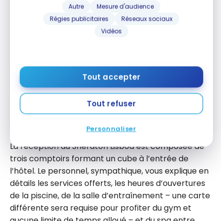
Autre
Mesure d'audience
Le lounge n’est pas ouvert pour le moment mais ils
Régies publicitaires
Réseaux sociaux
offrent une alternative : déjeuner au Lobby Bistro et
Vidéos
un 5 à 7 est offert aux membres avec statut
Platinum et supérieur au Lobby Bar : boissons
alcoolisées et un plat dégustation. On m’a aussi
avisé que j’allais être “upgradé” .
Tout accepter
J’avais fait mon enregistrement via l’application,
Tout refuser
mais, je n’avais pas reçu ma clef mobile. Donc je suis
passé à la réception.
Personnaliser
La réception du Sheraton Lisboa est composée de
trois comptoirs formant un cube à l’entrée de
l’hôtel. Le personnel, sympathique, vous explique en
détails les services offerts, les heures d’ouvertures
de la piscine, de la salle d’entraînement – une carte
différente sera requise pour profiter du gym et
aucune limite de temps alloué – et du spa entre