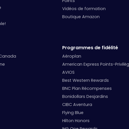
Points
e
Vidéos de formation
Boutique Amazon
le!
Programmes de fidélité
 Canada
Aéroplan
nne
American Express Points-Privilè
AVIOS
Best Western Rewards
BNC Plan Récompenses
Bonidollars Desjardins
CIBC Aventura
Flying Blue
Hilton Honors
IHG One Rewards