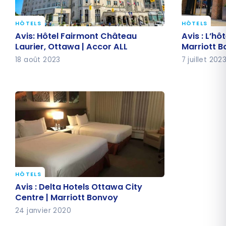
HÔTELS
HÔTELS
Avis: Hôtel Fairmont Château
Avis : L’h
Avis: Hôtel Fairmont Château
Avis : L’hô
Laurier, Ottawa | Accor ALL
Marriott 
Laurier, Ottawa | Accor ALL
Marriott 
18 août 2023
7 juillet 202
HÔTELS
Avis : Delta Hotels Ottawa City
Avis : Delta Hotels Ottawa City
Centre | Marriott Bonvoy
Centre | Marriott Bonvoy
24 janvier 2020