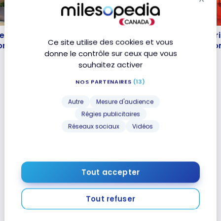
Mas
HÔTELS
ôtel Sheraton Ottawa |
Avis : Courtyard by Marr
tel Sheraton Ottawa |
Avis : Courtyard by Marri
Ce site utilise des cookies et vous
Bonvoy
Ottawa-Est | Marriott B
Bonvoy
Ottawa-Est | Marriott B
donne le contrôle sur ceux que vous
3
7 janvier 2022
souhaitez activer
NOS PARTENAIRES
(13)
Autre
Mesure d'audience
Régies publicitaires
Réseaux sociaux
Vidéos
Tout accepter
Tout refuser