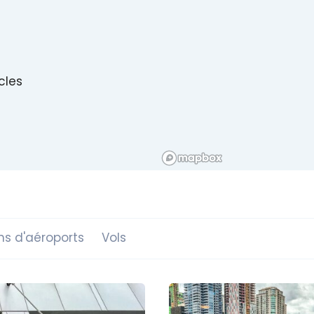
icles
ns d'aéroports
Vols