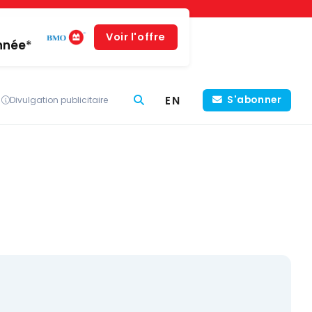
Voir l'offre
année*
EN
S'abonner
Divulgation publicitaire