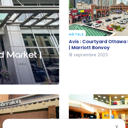
HÔTELS
Avis : Courtyard Ottawa
Avis : Courtyard Ottaw
Downtown | Marriott Bo
| Marriott Bonvoy
d Market |
18 septembre 2023
att
X