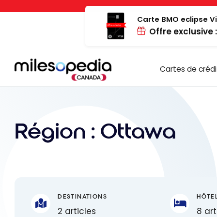
Passer
Panneau de gestion des cookies
au
Carte BMO eclipse Vi
Offre exclusive 
contenu
Cartes de crédi
Région :
Ottawa
DESTINATIONS
HÔTE
2 articles
8 art