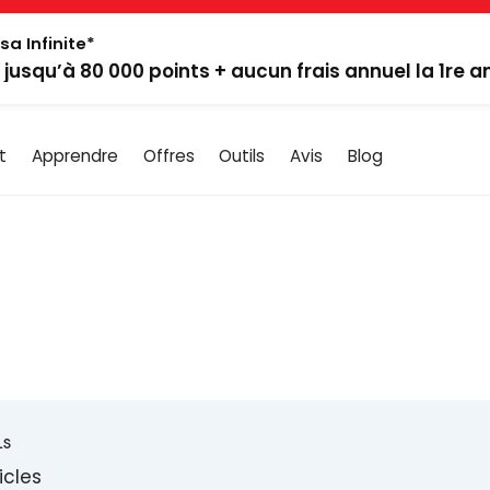
sa Infinite*
: jusqu’à 80 000 points + aucun frais annuel la 1re 
t
Apprendre
Offres
Outils
Avis
Blog
LS
icles