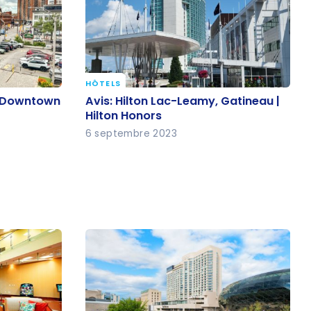
HÔTELS
Avis: Hilton Lac-Leamy, Gatineau |
a Downtown
Avis: Hilton Lac-Leamy, Gatineau |
nvoy
Hilton Honors
Hilton Honors
6 septembre 2023