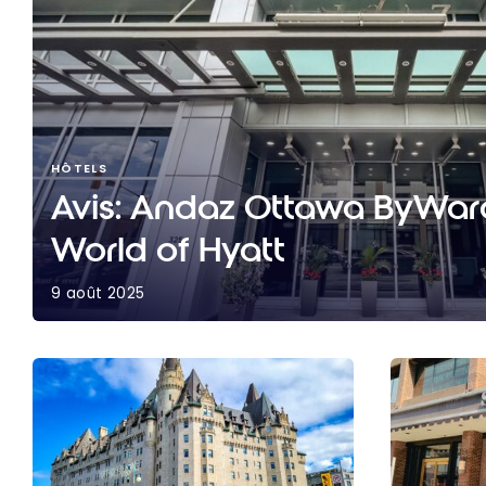
HÔTELS
Avis: Andaz Ottawa ByWar
World of Hyatt
9 août 2025
Avis: Andaz Ottawa ByWard Market | World of Hy