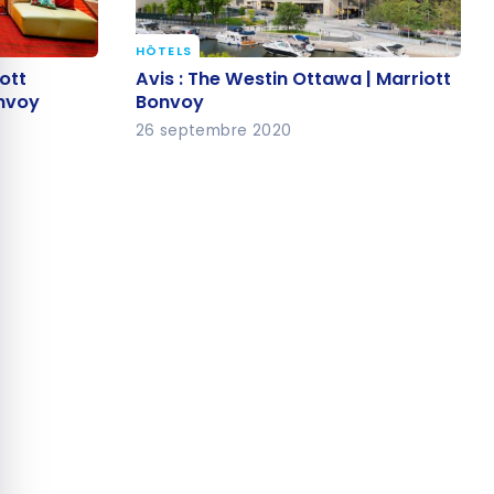
quer le bandeau des cookies
HÔTELS
iott
Avis : The Westin Ottawa |
ott
Avis : The Westin Ottawa | Marriott
onvoy
Marriott Bonvoy
onvoy
Bonvoy
26 septembre 2020