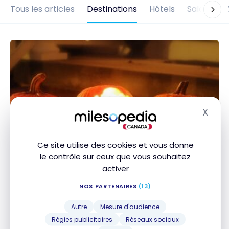
Tous les articles
Destinations
Hôtels
Salons d'
X
Masq
Ce site utilise des cookies et vous donne
le contrôle sur ceux que vous souhaitez
ACTIVITÉS EXPÉRIENCES
activer
Les activités à faire à l’Halloween
2025
NOS PARTENAIRES
(13)
12 octobre 2025
Autre
Mesure d'audience
Les activités à faire à l’Halloween 2025
Régies publicitaires
Réseaux sociaux