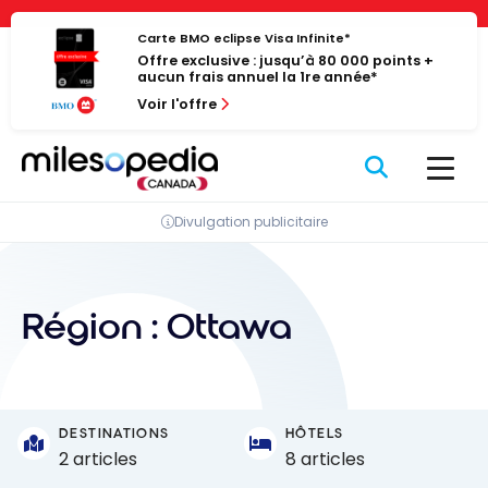
Passer
Panneau de gestion des cookies
au
Carte BMO eclipse Visa Infinite*
Offre exclusive : jusqu’à 80 000 points +
contenu
aucun frais annuel la 1re année*
Voir l'offre
Divulgation publicitaire
Région :
Ottawa
DESTINATIONS
HÔTELS
2 articles
8 articles