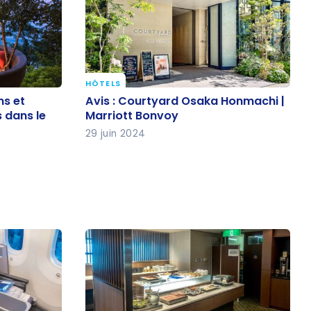
HÔTELS
ons et
Avis : Courtyard Osaka Honmachi
ns et
Avis : Courtyard Osaka Honmachi |
s dans le
| Marriott Bonvoy
 dans le
Marriott Bonvoy
29 juin 2024