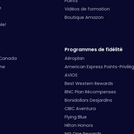
Points
e
Vidéos de formation
Boutique Amazon
le!
Programmes de fidélité
 Canada
Aéroplan
nne
American Express Points-Privilè
AVIOS
Best Western Rewards
BNC Plan Récompenses
Bonidollars Desjardins
CIBC Aventura
Flying Blue
Hilton Honors
IHG One Rewards