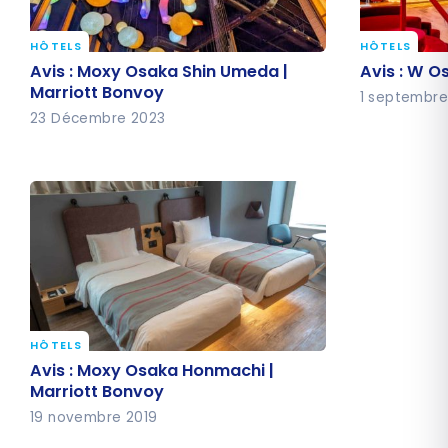
HÔTELS
HÔTELS
Avis : Moxy Osaka Shin Umeda |
Avis : W O
Avis : Moxy Osaka Shin Umeda |
Avis : W O
Marriott Bonvoy
Marriott Bonvoy
1 septembre
23 Décembre 2023
HÔTELS
Avis : Moxy Osaka Honmachi |
Avis : Moxy Osaka Honmachi |
Marriott Bonvoy
Marriott Bonvoy
19 novembre 2019