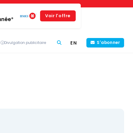
Voir l'offre
année*
EN
S'abonner
Divulgation publicitaire