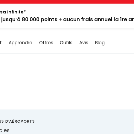
sa Infinite*
: jusqu’à 80 000 points + aucun frais annuel la 1re 
t
Apprendre
Offres
Outils
Avis
Blog
NS D'AÉROPORTS
icles