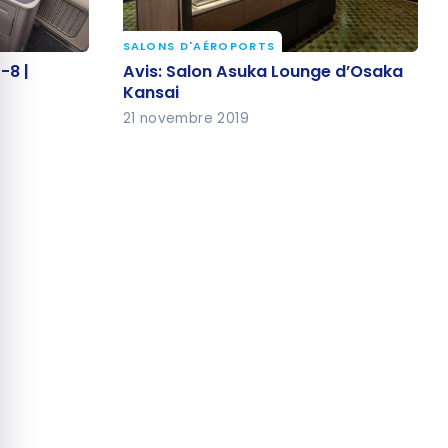
quer le bandeau des cookies
SALONS D'AÉROPORTS
7-8 |
Avis: Salon Asuka Lounge d’Osaka
-8 |
Avis: Salon Asuka Lounge d’Osaka
O
Kansai
Kansai
21 novembre 2019