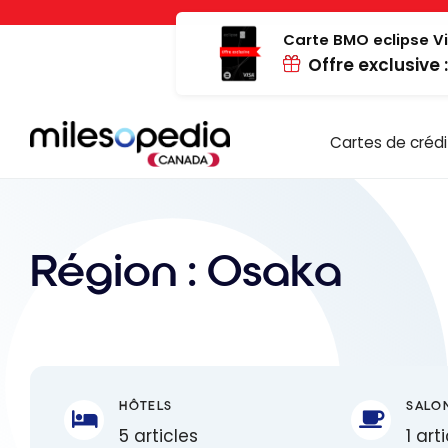
Passer
Panneau de gestion des cookies
au
Carte BMO eclipse Vi
Offre exclusive 
contenu
Cartes de crédi
Région :
Osaka
HÔTELS
SALO
5 articles
1 art