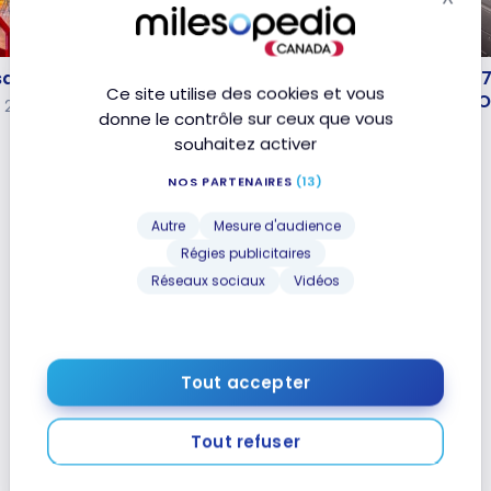
Mas
VOLS
saka | Marriott Bonvoy
Avis : United Airlines B78
saka | Marriott Bonvoy
Avis : United Airlines B787
Ce site utilise des cookies et vous
Classe Affaires | KIX-SF
Classe Affaires | KIX-SFO
 2023
donne le contrôle sur ceux que vous
27 novembre 2019
souhaitez activer
NOS PARTENAIRES
(13)
Autre
Mesure d'audience
Régies publicitaires
Réseaux sociaux
Vidéos
Tout accepter
Tout refuser