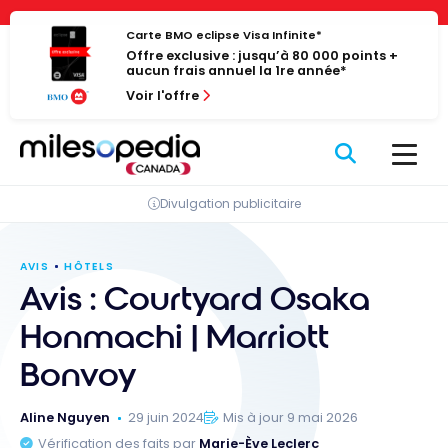
Passer
Panneau de gestion des cookies
au
Carte BMO eclipse Visa Infinite*
Offre exclusive : jusqu’à 80 000 points +
contenu
aucun frais annuel la 1re année*
Voir l'offre
Divulgation publicitaire
AVIS
HÔTELS
Avis : Courtyard Osaka
Honmachi | Marriott
Bonvoy
Aline Nguyen
29 juin 2024
Mis à jour 9 mai 2026
Vérification des faits par
Marie-Ève Leclerc