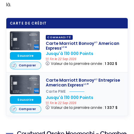
là.
CARTE DE CRÉDIT
COMMANDITÉ
Carte Marriott Bonvoy
American
MD
Express
*
MD
Jusqu'à 110 000 Points
Souscrire
Fin le 22 Sep 2026
Valeur de la première année :
1 302 $
Comparer
Carte Marriott Bonvoy
Entreprise
MD
American Express
*
MD
Carte PME
Jusqu'à 110 000 Points
Souscrire
Fin le 22 Sep 2026
Valeur de la première année :
1 337 $
Comparer
Courtyard Osaka Honmachi – Chambre