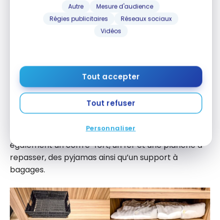
Autre
Mesure d'audience
Régies publicitaires
Réseaux sociaux
Vidéos
Tout accepter
Tout refuser
Pour répondre aux besoins variés des clients, les
Personnaliser
équipements de la chambre comprenaient
également un coffre-fort, un fer et une planche à
repasser, des pyjamas ainsi qu’un support à
bagages.