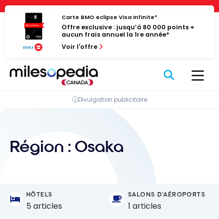
Passer
Panneau de gestion des cookies
au
Carte BMO eclipse Visa Infinite*
Offre exclusive : jusqu’à 80 000 points +
contenu
aucun frais annuel la 1re année*
Voir l'offre
Divulgation publicitaire
Région :
Osaka
HÔTELS
SALONS D'AÉROPORTS
5 articles
1 articles