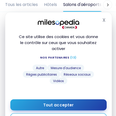
Tous les articles
Hôtels
Salons d'aéroports
Vol
X
Masq
Ce site utilise des cookies et vous donne
le contrôle sur ceux que vous souhaitez
activer
NOS PARTENAIRES
(13)
Autre
Mesure d'audience
Régies publicitaires
Réseaux sociaux
SALONS D'AÉROPORTS
Vidéos
Avis: Salon Asuka Lounge d’Osaka
Kansai
21 novembre 2019
Tout accepter
Avis: Salon Asuka Lounge d’Osaka Kansai