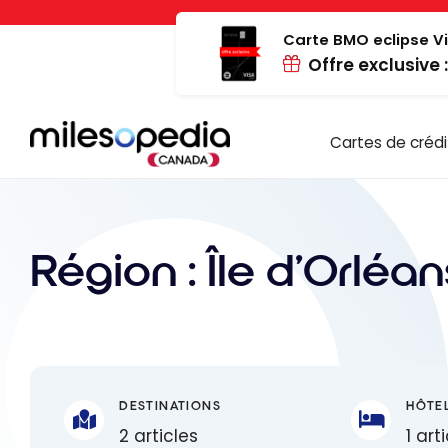
Passer
Panneau de gestion des cookies
au
Carte BMO eclipse Vi
Offre exclusive 
contenu
Cartes de crédi
Région :
Île d'Orléan
DESTINATIONS
HÔTE
2 articles
1 art