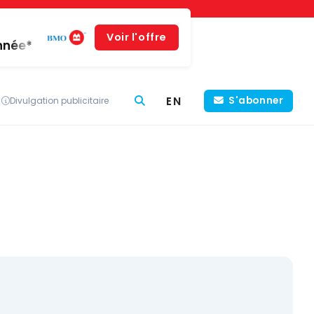
Voir l'offre
année*
EN
S'abonner
Divulgation publicitaire