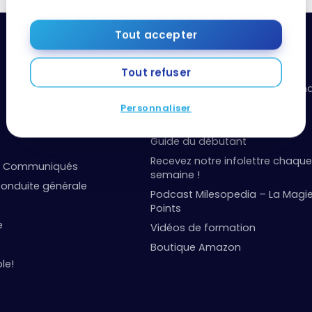
Tout accepter
Ressources utiles
Tout refuser
Boîte à outils: organisez vos fi
points
Personnaliser
Événements et concours
Guide du débutant
Recevez notre infolettre chaque
et Communiqués
semaine !
onduite générale
Podcast Milesopedia – La Magi
Points
e
Vidéos de formation
Boutique Amazon
le!