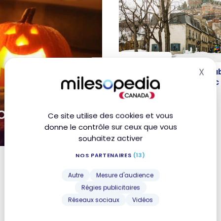
DESTINATIONS
Canada : 10 incontourn
X
Canada : 10 incontournab
Mas
visiter en hiver à Québ
visiter en hiver à Québec
19 février 2024
alloween 2025
Ce site utilise des cookies et vous
donne le contrôle sur ceux que vous
souhaitez activer
NOS PARTENAIRES
(13)
Autre
Mesure d'audience
Régies publicitaires
Réseaux sociaux
Vidéos