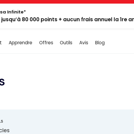
sa Infinite*
: jusqu’à 80 000 points + aucun frais annuel la 1re 
t
Apprendre
Offres
Outils
Avis
Blog
s
LS
icles