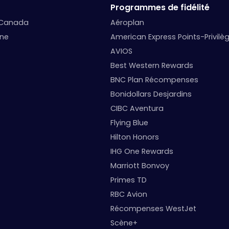
Programmes de fidélité
 Canada
Aéroplan
nne
American Express Points-Privilè
AVIOS
Best Western Rewards
BNC Plan Récompenses
Bonidollars Desjardins
CIBC Aventura
Flying Blue
Hilton Honors
IHG One Rewards
Marriott Bonvoy
Primes TD
RBC Avion
Récompenses WestJet
Scène+