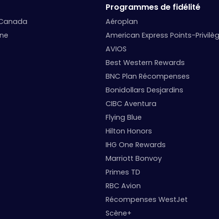
Programmes de fidélité
 Canada
Aéroplan
nne
American Express Points-Privilè
AVIOS
Best Western Rewards
BNC Plan Récompenses
Bonidollars Desjardins
CIBC Aventura
Flying Blue
Hilton Honors
IHG One Rewards
Marriott Bonvoy
Primes TD
RBC Avion
Récompenses WestJet
Scène+