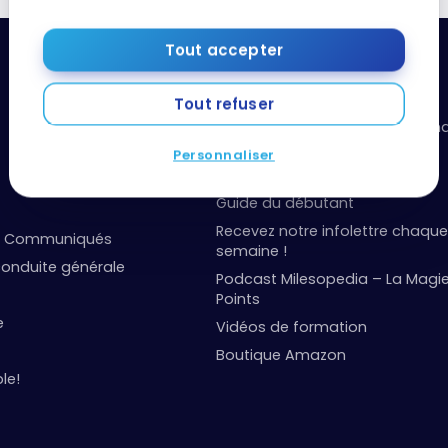
Tout accepter
Ressources utiles
Tout refuser
Boîte à outils: organisez vos fi
points
Personnaliser
Événements et concours
Guide du débutant
Recevez notre infolettre chaque
et Communiqués
semaine !
onduite générale
Podcast Milesopedia – La Magi
Points
e
Vidéos de formation
Boutique Amazon
le!