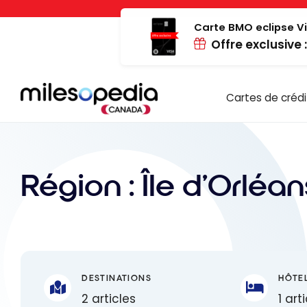
Passer
Panneau de gestion des cookies
au
Carte BMO eclipse Vi
Offre exclusive 
contenu
Cartes de crédi
Région :
Île d'Orléan
DESTINATIONS
HÔTE
2 articles
1 art