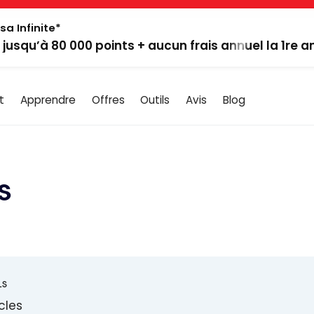
sa Infinite*
: jusqu’à 80 000 points + aucun frais annuel la 1re 
t
Apprendre
Offres
Outils
Avis
Blog
s
LS
icles