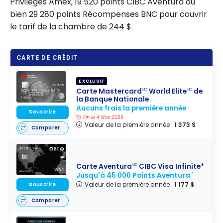
Privilèges Amex, 19 520 points CIBC Aventura ou
bien 29 280 points Récompenses BNC pour couvrir
le tarif de la chambre de 244 $.
CARTE DE CRÉDIT
EXCLUSIF
Carte Mastercard
World Elite
de
MD
MD
la Banque Nationale
Aucuns frais la première année
Souscrire
Fin le 4 Nov 2026
Valeur de la première année :
1 373 $
Comparer
Carte Aventura
CIBC Visa Infinite*
MD
Jusqu'à 45 000 Points Aventura
†
Valeur de la première année :
1 177 $
Souscrire
Comparer