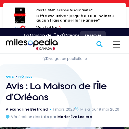
Passer
Panneau de gestion des cookies
au
Carte BMO eclipse Visa Infinite*
Offre exclusive : jusqu’à 80 000 points +
contenu
aucun frais annuel la 1re année*
Voir l'offre
La Maison de l'Île d'Orléans
Réserver
Divulgation publicitaire
AVIS
HÔTELS
Avis : La Maison de l’Île
d’Orléans
Alexandrine Bertrand
1 mars 2023
Mis à jour 9 mai 2026
Vérification des faits par
Marie-Ève Leclerc