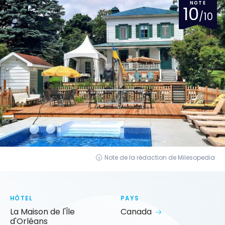
NOTE
10
/10
Note de la rédaction de Milesopedia
HÔTEL
PAYS
La Maison de l'Île
Canada
d'Orléans