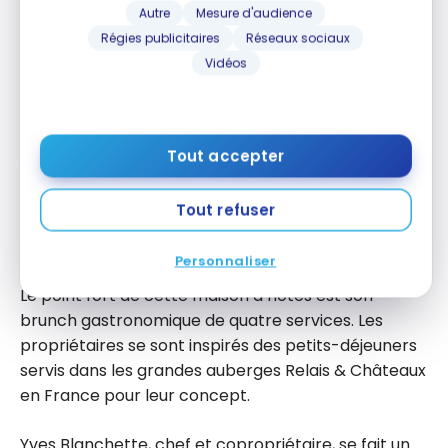
Autre
Mesure d'audience
Régies publicitaires
Réseaux sociaux
Vidéos
Tout accepter
Tout refuser
La Maison de l’Île d’Orléans –
Petit-déjeuner gastronomique
Personnaliser
Le point fort de cette maison d’hôtes est son
brunch gastronomique de quatre services. Les
propriétaires se sont inspirés des petits-déjeuners
servis dans les grandes auberges Relais & Châteaux
en France pour leur concept.
Yves Blanchette, chef et copropriétaire, se fait un