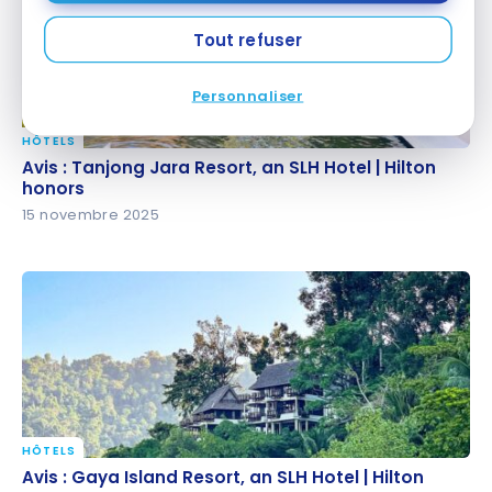
Tout refuser
Personnaliser
HÔTELS
Avis : Tanjong Jara Resort, an SLH Hotel | Hilton
Avis : Tanjong Jara Resort, an SLH Hotel | Hilton
honors
honors
15 novembre 2025
HÔTELS
Avis : Gaya Island Resort, an SLH Hotel | Hilton
Avis : Gaya Island Resort, an SLH Hotel | Hilton