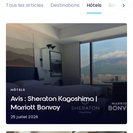
Tous les articles
Destinations
Hôtels
Salons d'
HÔTELS
Avis : Sheraton Kagoshima |
Marriott Bonvoy
25 juillet 2026
Avis : Sheraton Kagoshima | Marriott Bonvoy