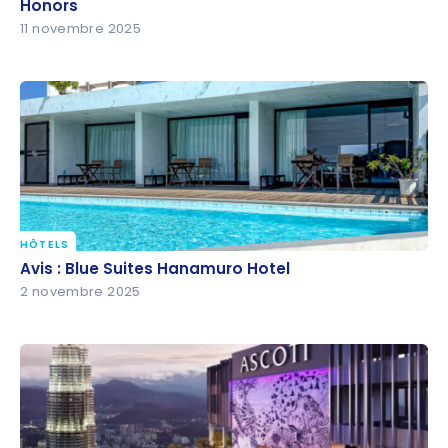
Honors
Honors
11 novembre 2025
HÔTELS
Avis : Blue Suites Hanamuro Hotel
Avis : Blue Suites Hanamuro Hotel
2 novembre 2025