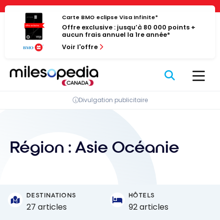
Passer
Panneau de gestion des cookies
au
Carte BMO eclipse Visa Infinite*
Offre exclusive : jusqu’à 80 000 points +
contenu
aucun frais annuel la 1re année*
Voir l'offre
Divulgation publicitaire
Région :
Asie Océanie
DESTINATIONS
HÔTELS
27 articles
92 articles