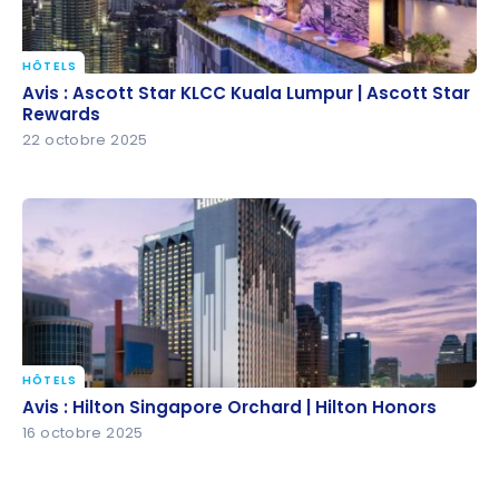
HÔTELS
Avis : Ascott Star KLCC Kuala Lumpur | Ascott Star
Avis : Ascott Star KLCC Kuala Lumpur | Ascott Star
Rewards
Rewards
22 octobre 2025
HÔTELS
Avis : Hilton Singapore Orchard | Hilton Honors
Avis : Hilton Singapore Orchard | Hilton Honors
16 octobre 2025