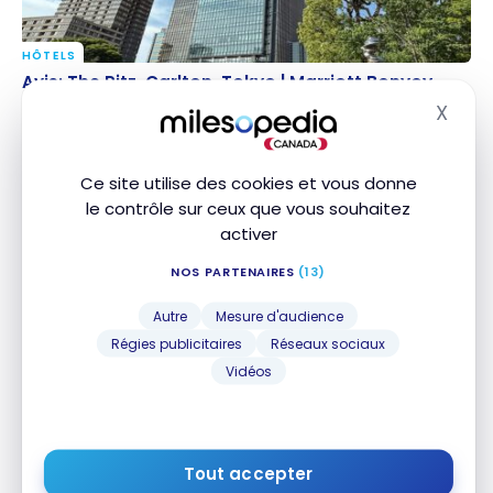
HÔTELS
Avis: The Ritz-Carlton, Tokyo | Marriott Bonvoy
Avis: The Ritz-Carlton, Tokyo | Marriott Bonvoy
X
20 avril 2026
Masq
Ce site utilise des cookies et vous donne
le contrôle sur ceux que vous souhaitez
activer
NOS PARTENAIRES
(13)
Autre
Mesure d'audience
Régies publicitaires
Réseaux sociaux
HÔTELS
Avis : Hilton Kuching | Hilton Honors
Avis : Hilton Kuching | Hilton Honors
Vidéos
16 novembre 2025
Tout accepter