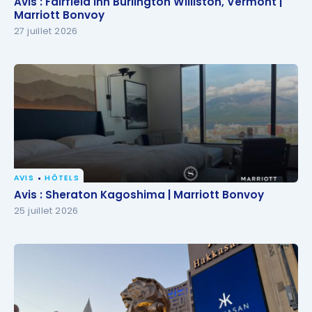
Avis : Fairfield Inn Burlington Williston, Vermont |
Marriott Bonvoy
Marriott Bonvoy
27 juillet 2026
AVIS
HÔTELS
Avis : Sheraton Kagoshima | Marriott Bonvoy
Avis : Sheraton Kagoshima | Marriott Bonvoy
25 juillet 2026