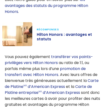
avantages des statuts du programme Hilton
Honors
.
RÉCOMPENSES
Hilton Honors : avantages et
statuts
Hilton Honors :
avantages et
Vous pouvez également
transférer vos points-
statuts
privilèges vers Hilton Honors
au ratio de 1:1, ou
parfois même plus lors d’une
promotion de
transfert avec Hilton Honors
. Avec leurs offres de
bienvenue très généreuses actuellement la
Carte
de Platine
d’American Express
et la
Carte de
MD
Platine entreprise
d’American Express
sont donc
MD
les meilleures cartes à avoir pour profiter des nuits
gratuites et avantages du programme Hilton