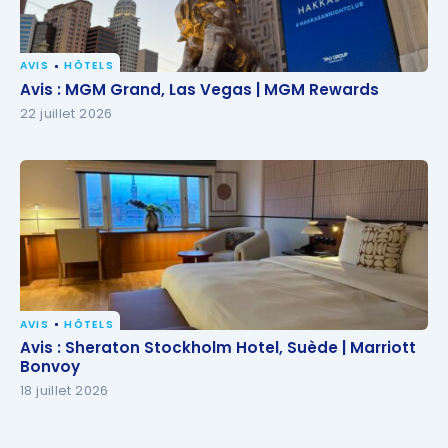
AVIS
HÔTELS
Avis : MGM Grand, Las Vegas | MGM Rewards
Avis : MGM Grand, Las Vegas | MGM Rewards
22 juillet 2026
AVIS
HÔTELS
Avis : Sheraton Stockholm Hotel, Suède | Marriott
Avis : Sheraton Stockholm Hotel, Suède | Marriott
Bonvoy
Bonvoy
18 juillet 2026