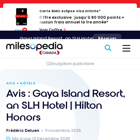
Passer
Panneau de gestion des cookies
au
Carte BMO eclipse Visa Infinite*
Offre exclusive : jusqu’à 80 000 points +
contenu
aucun frais annuel la 1re année*
Voir l'offre
Gaya Island Resort, an SLH Hotel
Réserver
Divulgation publicitaire
AVIS
HÔTELS
Avis : Gaya Island Resort,
an SLH Hotel | Hilton
Honors
Frédéric Deluen
11 novembre 2025
Mis à jour 13 Décembre 2025