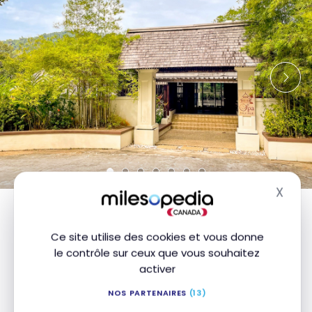
X
Masq
Immersion culturelle et respect de
Ce site utilise des cookies et vous donne
l’environnement
le contrôle sur ceux que vous souhaitez
activer
L’un des grands atouts du
Gaya Island Resort
réside
NOS PARTENAIRES
(13)
dans son engagement envers le développement